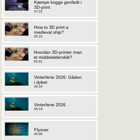
Kæmpe kogge genfødt i
3D-print
07:22
How to 3D print a
medieval ship?
05:33
Hvordan 3D-printer man
et middelalderskib?
05:33
Vinterferie 2026: Gåden
i dybet
00:16
Vinterferie 2026
00:19
Flyover
00:08