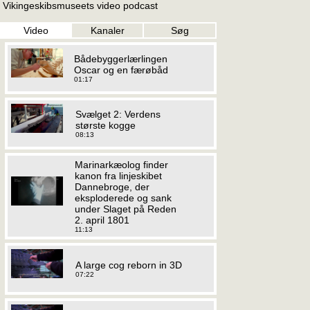
Vikingeskibsmuseets video podcast
Video
Kanaler
Søg
Bådebyggerlærlingen
Oscar og en færøbåd
01:17
Svælget 2: Verdens
største kogge
08:13
Marinarkæolog finder
kanon fra linjeskibet
Dannebroge, der
eksploderede og sank
under Slaget på Reden
2. april 1801
11:13
A large cog reborn in 3D
07:22