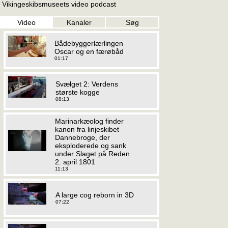
Vikingeskibsmuseets video podcast
Video
Kanaler
Søg
Bådebyggerlærlingen
Oscar og en færøbåd
01:17
Svælget 2: Verdens
største kogge
08:13
Marinarkæolog finder
kanon fra linjeskibet
Dannebroge, der
eksploderede og sank
under Slaget på Reden
2. april 1801
11:13
A large cog reborn in 3D
07:22