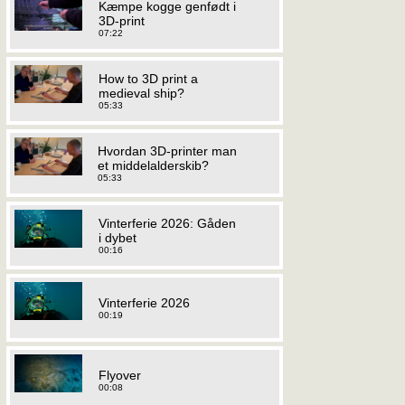
Kæmpe kogge genfødt i
3D-print
07:22
How to 3D print a
medieval ship?
05:33
Hvordan 3D-printer man
et middelalderskib?
05:33
Vinterferie 2026: Gåden
i dybet
00:16
Vinterferie 2026
00:19
Flyover
00:08