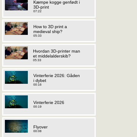
Kæmpe kogge genfødt i
3D-print
07:22
How to 3D print a
medieval ship?
05:33
Hvordan 3D-printer man
et middelalderskib?
05:33
Vinterferie 2026: Gåden
i dybet
00:16
Vinterferie 2026
00:19
Flyover
00:08