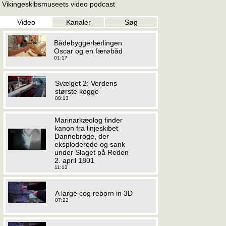
Vikingeskibsmuseets video podcast
Video
Kanaler
Søg
Bådebyggerlærlingen
Oscar og en færøbåd
01:17
Svælget 2: Verdens
største kogge
08:13
Marinarkæolog finder
kanon fra linjeskibet
Dannebroge, der
eksploderede og sank
under Slaget på Reden
2. april 1801
11:13
A large cog reborn in 3D
07:22