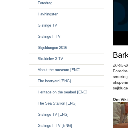
Foredrag
Havhingsten
Gislinge TV
Gislinge II TV
Skjoldungen 2016
Bark
Skuldelev 3 TV
20-05-2
About the museum [ENG]
Foredrag
smøring
The boatyard [ENG]
eksperim
sejlduge
Heritage on the seabed [ENG]
Om Vik
The Sea Stallion [ENG]
Gislinge TV [ENG]
Gislinge II TV [ENG]