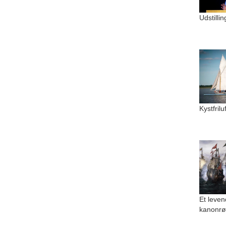
Udstilli
Kystfril
Et leven
kanonrø