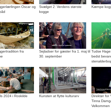
gerlærlingen Oscar og
Svælget 2: Verdens største
Kæmpe kogge
båd
kogge
ertradition fra
Sejladser for gæster fra 1. maj til
Tudse Hage:
ne
30. september
bedst bevar
stenalderbo
lls 2024 i Roskilde
Kunsten at flytte kulturarv
Direktør for
Tinna Damg
Velkommen