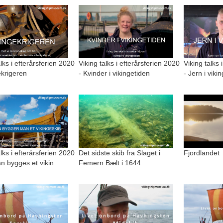
alks i efterårsferien 2020
Viking talks i efterårsferien 2020
Viking talks 
ekrigeren
- Kvinder i vikingetiden
- Jern i viki
alks i efterårsferien 2020
Det sidste skib fra Slaget i
Fjordlandet
n bygges et vikin
Femern Bælt i 1644