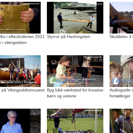
alks i efterårsferien 2021
Styrror på Havhingsten
Skuldelev 3
r i vikingetiden
på Vikingeskibsmuseet
Byg båd-værksted for kreative
Audioguide 
børn og voksne
fortællinger