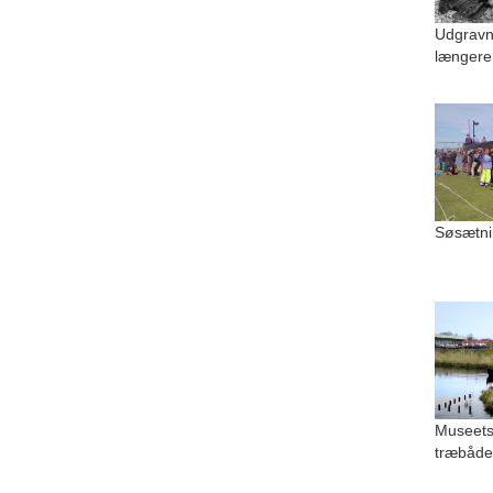
Udgravn
længere
Søsætni
Museets
træbåde