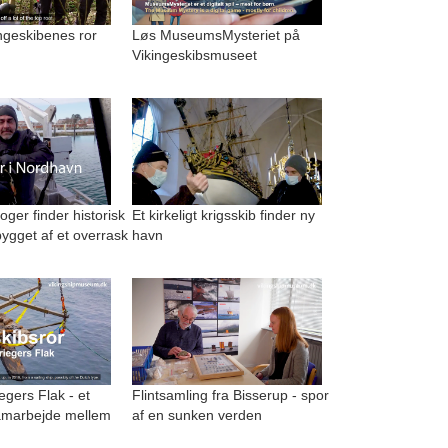
kingeskibenes ror
Løs MuseumsMysteriet på
Vikingeskibsmuseet
ger finder historisk
Et kirkeligt krigsskib finder ny
ygget af et overrask
havn
egers Flak - et
Flintsamling fra Bisserup - spor
amarbejde mellem
af en sunken verden