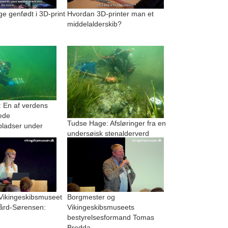
 genfødt i 3D-print
Hvordan 3D-printer man et
middelalderskib?
 En af verdens
ede
Tudse Hage: Afsløringer fra en
pladser under
undersøisk stenalderverd
 Vikingeskibsmuseet
Borgmester og
ård-Sørensen:
Vikingeskibsmuseets
bestyrelsesformand Tomas
Bredda