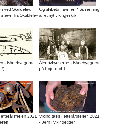
n ved Skuldelev,
Og skibets navn er ? Søsætning
 stævn fra Skuldelev
af et nyt vikingeskib
n - Bådebyggerne
Åledrivkvaserne - Bådebyggerne
 2)
på Fejø (del 1
i efterårsferien 2021
Viking talks i efterårsferien 2021
geren
- Jern i vikingetiden