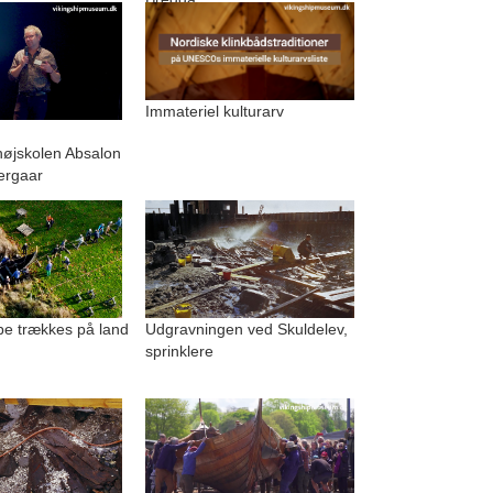
Immateriel kulturarv
.
højskolen Absalon
ergaar
be trækkes på land
Udgravningen ved Skuldelev,
sprinklere