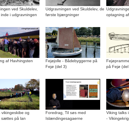
ingen ved Skuldelev,
Udgravningen ved Skuldelev, de
Udgravninge
 inde i udgravningen
første bjærgninger
optagning af
ng af Havhingsten
Fejøjolle - Bådebyggerne på
Fejøpramme
Fejø (del 3)
på Fejø (del
 vikingeskibe og
Foredrag, Til søs med
Viking talks 
 sættes på lan
Islændingesagaerne
- Vikingekri