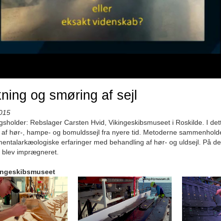
ning og smøring af sejl
015
sholder: Rebslager Carsten Hvid, Vikingeskibsmuseet i Roskilde. I det
 af hør-, hampe- og bomuldssejl fra nyere tid. Metoderne sammenhold
entalarkæologiske erfaringer med behandling af hør- og uldsejl. På det
 blev imprægneret.
ingeskibsmuseet