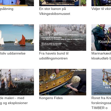
ngsåbning
En stor kanon på
Vidjer til vi
Vikingeskibsmuseet
uftsliv uddannelse
Fra havets bund til
Marinarkæolo
udstillingsmontren
kloakudløb b
de maleri - med
Kongens Fides
Roret fra Kri
g og eksplosioner
forskningss
TIMBER o