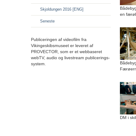
Bådebyg
Skjoldungen 2016 [ENG]
en færø
Seneste
Publiceringen af videofilm fra
Vikingeskibsmuseet er leveret af
PROVECTOR, som er et webbaseret
webTV, audio og livestream publicerings-
Bådebygg
system.
Færøer
DM i ski