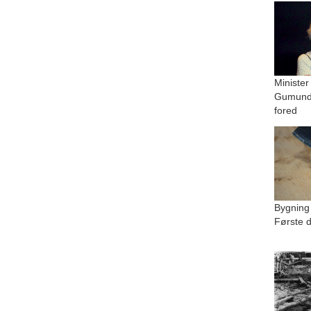
Minister
Gumundu
fored
Bygning
Første d