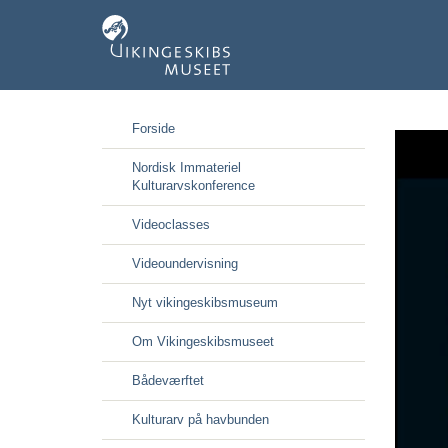
Gå
Forside
til
hoved-
Nordisk Immateriel
indhold
Kulturarvskonference
Videoclasses
Videoundervisning
Nyt vikingeskibsmuseum
Om Vikingeskibsmuseet
Bådeværftet
Kulturarv på havbunden