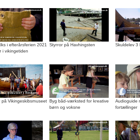
alks i efterårsferien 2021
Styrror på Havhingsten
Skuldelev 3
r i vikingetiden
på Vikingeskibsmuseet
Byg båd-værksted for kreative
Audioguide 
børn og voksne
fortællinger