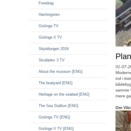
Foredrag
Havhingsten
Gislinge TV
Gislinge II TV
Skjoldungen 2016
Pla
Skuldelev 3 TV
01-07-2
About the museum [ENG]
Moderne 
ind i ki
The boatyard [ENG]
bådebygg
samme væ
Heritage on the seabed [ENG]
mere ga
The Sea Stallion [ENG]
Om Vik
Gislinge TV [ENG]
Gislinge II TV [ENG]