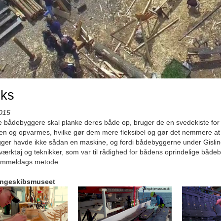
nks
015
bådebyggere skal planke deres både op, bruger de en svedekiste for 
sten og opvarmes, hvilke gør dem mere fleksibel og gør det nemmere at
er havde ikke sådan en maskine, og fordi bådebyggerne under Gisling
rktøj og teknikker, som var til rådighed for bådens oprindelige bådeb
mmeldags metode.
ingeskibsmuseet