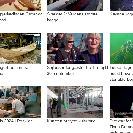
gerlærlingen Oscar og
Svælget 2: Verdens største
Kæmpe kogge
båd
kogge
ertradition fra
Sejladser for gæster fra 1. maj til
Tudse Hage:
ne
30. september
bedst bevar
stenalderbo
lls 2024 i Roskilde
Kunsten at flytte kulturarv
Direktør for
Tinna Damg
Velkommen