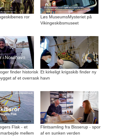
kingeskibenes ror
Løs MuseumsMysteriet på
Vikingeskibsmuseet
ger finder historisk
Et kirkeligt krigsskib finder ny
ygget af et overrask
havn
egers Flak - et
Flintsamling fra Bisserup - spor
amarbejde mellem
af en sunken verden