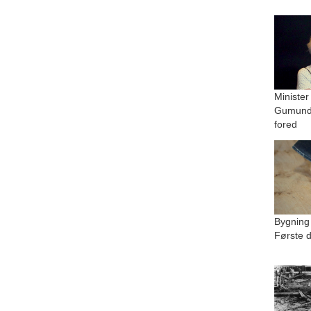
Minister
Gumundu
fored
Bygning
Første d