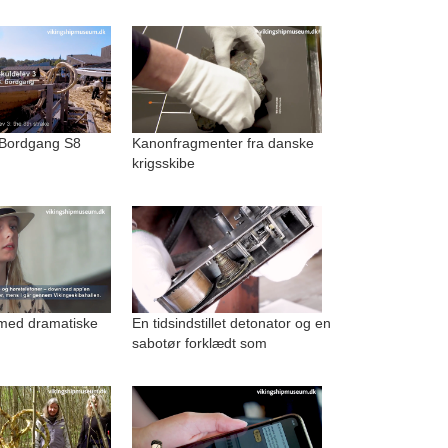
 Bordgang S8
Kanonfragmenter fra danske
krigsskibe
med dramatiske
En tidsindstillet detonator og en
sabotør forklædt som