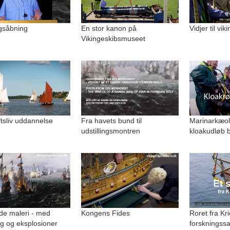
ngsåbning
En stor kanon på
Vidjer til vi
Vikingeskibsmuseet
uftsliv uddannelse
Fra havets bund til
Marinarkæolo
udstillingsmontren
kloakudløb b
de maleri - med
Kongens Fides
Roret fra Kri
g og eksplosioner
forskningss