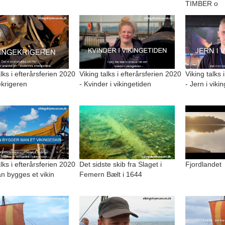
TIMBER o
alks i efterårsferien 2020
Viking talks i efterårsferien 2020
Viking talks 
ekrigeren
- Kvinder i vikingetiden
- Jern i viki
alks i efterårsferien 2020
Det sidste skib fra Slaget i
Fjordlandet
n bygges et vikin
Femern Bælt i 1644