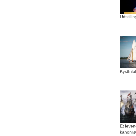
Udstilli
Kystfril
Et leven
kanonrø