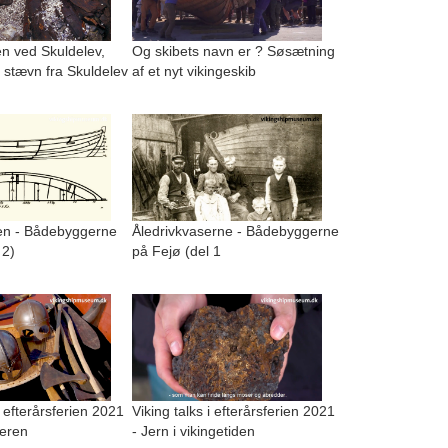
n ved Skuldelev,
Og skibets navn er ? Søsætning
 stævn fra Skuldelev
af et nyt vikingeskib
n - Bådebyggerne
Åledrivkvaserne - Bådebyggerne
 2)
på Fejø (del 1
i efterårsferien 2021
Viking talks i efterårsferien 2021
geren
- Jern i vikingetiden