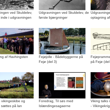
ingen ved Skuldelev,
Udgravningen ved Skuldelev, de
Udgravninge
 inde i udgravningen
første bjærgninger
optagning af
ng af Havhingsten
Fejøjolle - Bådebyggerne på
Fejøpramme
Fejø (del 3)
på Fejø (del
 vikingeskibe og
Foredrag, Til søs med
Viking talks 
 sættes på lan
Islændingesagaerne
- Vikingekri