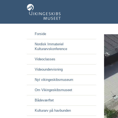
Gå
Forside
til
hoved-
Nordisk Immateriel
indhold
Kulturarvskonference
Videoclasses
Videoundervisning
Nyt vikingeskibsmuseum
Om Vikingeskibsmuseet
Bådeværftet
Kulturarv på havbunden