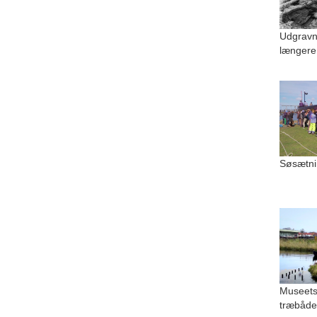
Udgravn
længere
Søsætni
Museets
træbåde