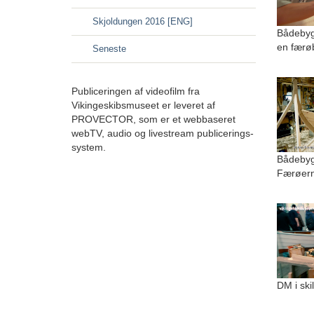
Skjoldungen 2016 [ENG]
Bådebyg
en færø
Seneste
Publiceringen af videofilm fra
Vikingeskibsmuseet er leveret af
PROVECTOR, som er et webbaseret
webTV, audio og livestream publicerings-
system.
Bådebygg
Færøer
DM i ski