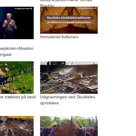
Bredda
Immateriel kulturarv
.
højskolen Absalon
ergaar
be trækkes på land
Udgravningen ved Skuldelev,
sprinklere