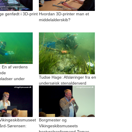
 genfødt i 3D-print
Hvordan 3D-printer man et
middelalderskib?
 En af verdens
ede
Tudse Hage: Afsløringer fra en
pladser under
undersøisk stenalderverd
 Vikingeskibsmuseet
Borgmester og
ård-Sørensen:
Vikingeskibsmuseets
bestyrelsesformand Tomas