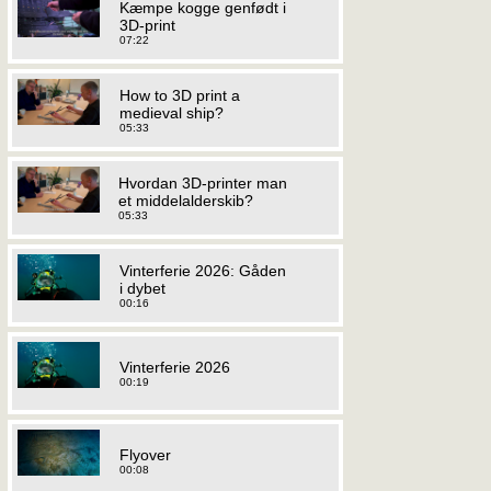
Kæmpe kogge genfødt i
3D-print
07:22
How to 3D print a
medieval ship?
05:33
Hvordan 3D-printer man
et middelalderskib?
05:33
Vinterferie 2026: Gåden
i dybet
00:16
Vinterferie 2026
00:19
Flyover
00:08