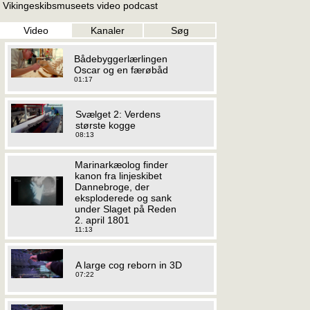
Vikingeskibsmuseets video podcast
Video
Kanaler
Søg
Bådebyggerlærlingen
Oscar og en færøbåd
01:17
Svælget 2: Verdens
største kogge
08:13
Marinarkæolog finder
kanon fra linjeskibet
Dannebroge, der
eksploderede og sank
under Slaget på Reden
2. april 1801
11:13
A large cog reborn in 3D
07:22