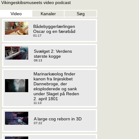
Vikingeskibsmuseets video podcast
Video
Kanaler
Søg
Bådebyggerlærlingen
Oscar og en færøbåd
01:17
Svælget 2: Verdens
største kogge
08:13
Marinarkæolog finder
kanon fra linjeskibet
Dannebroge, der
eksploderede og sank
under Slaget på Reden
2. april 1801
11:13
A large cog reborn in 3D
07:22