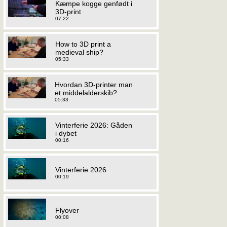
Kæmpe kogge genfødt i
3D-print
07:22
How to 3D print a
medieval ship?
05:33
Hvordan 3D-printer man
et middelalderskib?
05:33
Vinterferie 2026: Gåden
i dybet
00:16
Vinterferie 2026
00:19
Flyover
00:08