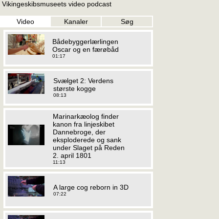
Vikingeskibsmuseets video podcast
Video
Kanaler
Søg
Bådebyggerlærlingen
Oscar og en færøbåd
01:17
Svælget 2: Verdens
største kogge
08:13
Marinarkæolog finder
kanon fra linjeskibet
Dannebroge, der
eksploderede og sank
under Slaget på Reden
2. april 1801
11:13
A large cog reborn in 3D
07:22