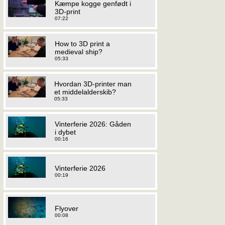
Kæmpe kogge genfødt i
3D-print
07:22
How to 3D print a
medieval ship?
05:33
Hvordan 3D-printer man
et middelalderskib?
05:33
Vinterferie 2026: Gåden
i dybet
00:16
Vinterferie 2026
00:19
Flyover
00:08