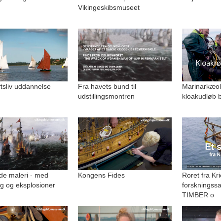
Vikingeskibsmuseet
uftsliv uddannelse
Fra havets bund til
Marinarkæolo
udstillingsmontren
kloakudløb b
de maleri - med
Kongens Fides
Roret fra Kri
g og eksplosioner
forskningss
TIMBER o