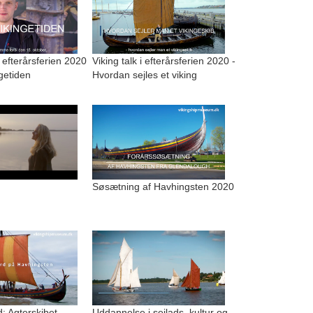
i efterårsferien 2020
Viking talk i efterårsferien 2020 -
ngetiden
Hvordan sejles et viking
Søsætning af Havhingsten 2020
: Agterskibet
Uddannelse i sejlads, kultur og