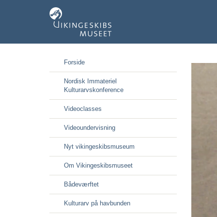
Gå
Forside
til
hoved-
Nordisk Immateriel
indhold
Kulturarvskonference
Videoclasses
Videoundervisning
Nyt vikingeskibsmuseum
Om Vikingeskibsmuseet
Bådeværftet
Kulturarv på havbunden