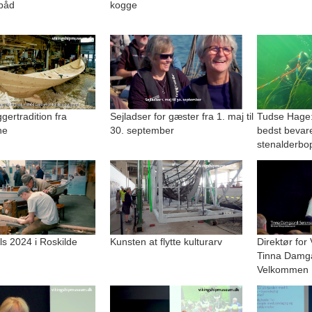
båd
kogge
ertradition fra
Sejladser for gæster fra 1. maj til
Tudse Hage:
ne
30. september
bedst bevar
stenalderbo
lls 2024 i Roskilde
Kunsten at flytte kulturarv
Direktør for
Tinna Damg
Velkommen