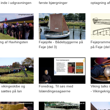
 inde i udgravningen
første bjærgninger
optagning af
ng af Havhingsten
Fejøjolle - Bådebyggerne på
Fejøpramme
Fejø (del 3)
på Fejø (del
 vikingeskibe og
Foredrag, Til søs med
Viking talks 
 sættes på lan
Islændingesagaerne
- Vikingekri