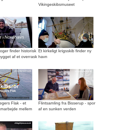
Vikingeskibsmuseet
ger finder historisk
Et kirkeligt krigsskib finder ny
ygget af et overrask
havn
egers Flak - et
Flintsamling fra Bisserup - spor
amarbejde mellem
af en sunken verden