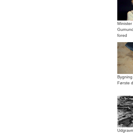
Minister
Gumundu
fored
Bygning
Første d
Udgravn