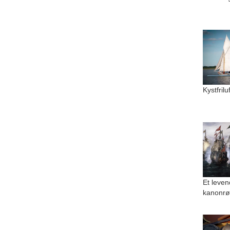
Kystfril
Et leven
kanonrø