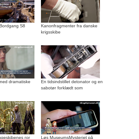
 Bordgang S8
Kanonfragmenter fra danske
krigsskibe
med dramatiske
En tidsindstillet detonator og en
sabotør forklædt som
kingeskibenes ror
Løs MuseumsMysteriet på