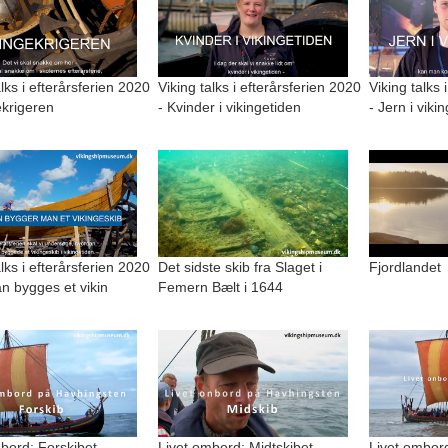
alks i efterårsferien 2020
Viking talks i efterårsferien 2020
Viking talks 
ekrigeren
- Kvinder i vikingetiden
- Jern i viki
alks i efterårsferien 2020
Det sidste skib fra Slaget i
Fjordlandet
n bygges et vikin
Femern Bælt i 1644
bord: Forskibet
Livet ombord: Midtskibet
Livet ombord