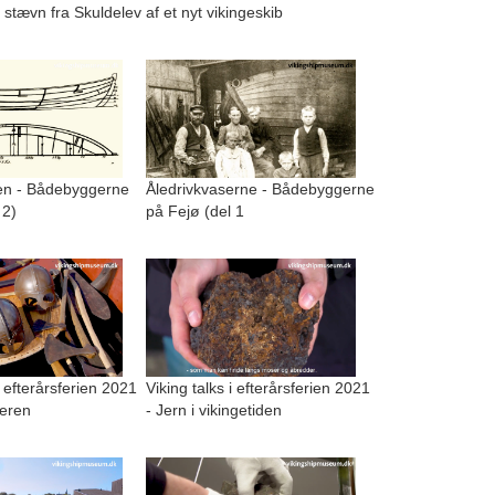
 stævn fra Skuldelev
af et nyt vikingeskib
n - Bådebyggerne
Åledrivkvaserne - Bådebyggerne
 2)
på Fejø (del 1
i efterårsferien 2021
Viking talks i efterårsferien 2021
geren
- Jern i vikingetiden