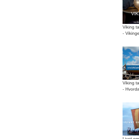
Viking t
- Viking
Viking t
- Hvorda
Livet om