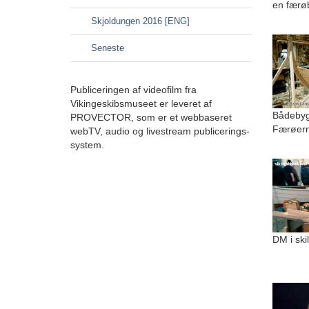
en færø
Skjoldungen 2016 [ENG]
Seneste
Publiceringen af videofilm fra
Vikingeskibsmuseet er leveret af
Bådebygg
PROVECTOR, som er et webbaseret
Færøer
webTV, audio og livestream publicerings-
system.
DM i ski