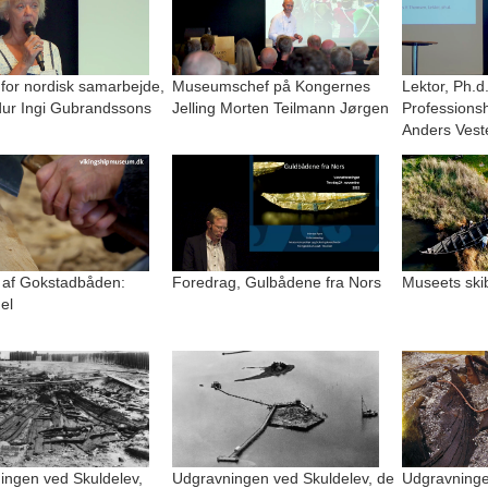
 for nordisk samarbejde,
Museumschef på Kongernes
Lektor, Ph.d
r Ingi Gubrandssons
Jelling Morten Teilmann Jørgen
Professions
Anders Vest
 af Gokstadbåden:
Foredrag, Gulbådene fra Nors
Museets ski
el
ingen ved Skuldelev,
Udgravningen ved Skuldelev, de
Udgravninge