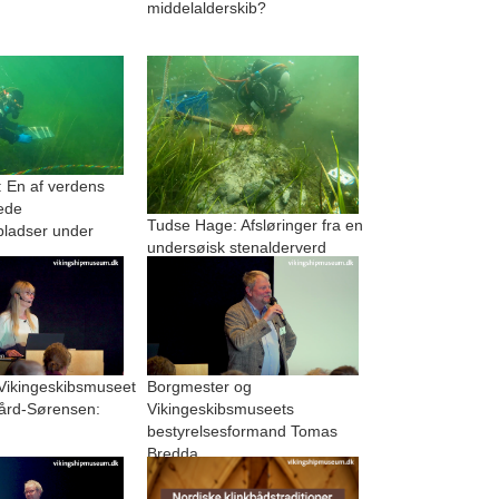
middelalderskib?
 En af verdens
ede
Tudse Hage: Afsløringer fra en
pladser under
undersøisk stenalderverd
 Vikingeskibsmuseet
Borgmester og
ård-Sørensen:
Vikingeskibsmuseets
bestyrelsesformand Tomas
Bredda