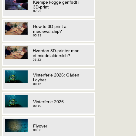
Kæmpe kogge genfødt i
3D-print
07:22
How to 3D print a
medieval ship?
05:33
Hvordan 3D-printer man
et middelalderskib?
05:33
Vinterferie 2026: Gåden
i dybet
00:16
Vinterferie 2026
00:19
Flyover
00:08