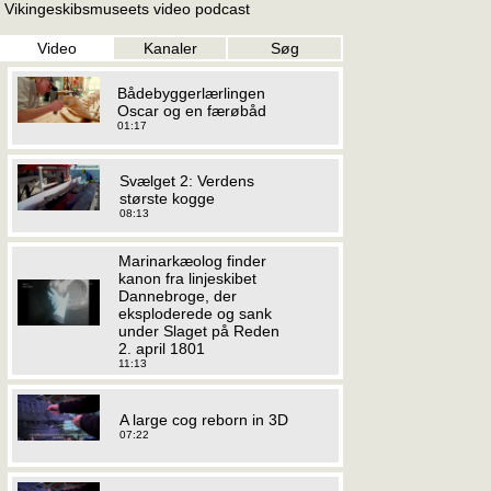
Vikingeskibsmuseets video podcast
Video
Kanaler
Søg
Bådebyggerlærlingen
Oscar og en færøbåd
01:17
Svælget 2: Verdens
største kogge
08:13
Marinarkæolog finder
kanon fra linjeskibet
Dannebroge, der
eksploderede og sank
under Slaget på Reden
2. april 1801
11:13
A large cog reborn in 3D
07:22