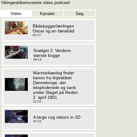
Vikingeskibsmuseets video podcast
Video
Kanaler
Søg
Bådebyggerlærlingen
Oscar og en færøbåd
01:17
Svælget 2: Verdens
største kogge
08:13
Marinarkæolog finder
kanon fra linjeskibet
Dannebroge, der
eksploderede og sank
under Slaget på Reden
2. april 1801
11:13
A large cog reborn in 3D
07:22