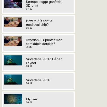
Kæmpe kogge genfødt i
3D-print
07:22
How to 3D print a
medieval ship?
05:33
Hvordan 3D-printer man
et middelalderskib?
05:33
Vinterferie 2026: Gåden
i dybet
00:16
Vinterferie 2026
00:19
Flyover
00:08