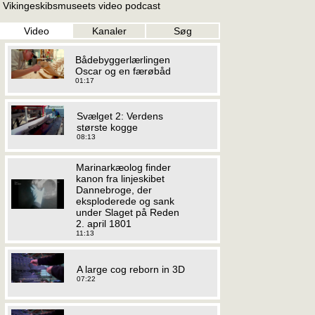
Vikingeskibsmuseets video podcast
Video
Kanaler
Søg
Bådebyggerlærlingen
Oscar og en færøbåd
01:17
Svælget 2: Verdens
største kogge
08:13
Marinarkæolog finder
kanon fra linjeskibet
Dannebroge, der
eksploderede og sank
under Slaget på Reden
2. april 1801
11:13
A large cog reborn in 3D
07:22