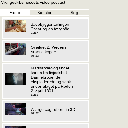
Vikingeskibsmuseets video podcast
Video
Kanaler
Søg
Bådebyggerlærlingen
Oscar og en færøbåd
01:17
Svælget 2: Verdens
største kogge
08:13
Marinarkæolog finder
kanon fra linjeskibet
Dannebroge, der
eksploderede og sank
under Slaget på Reden
2. april 1801
11:13
A large cog reborn in 3D
07:22