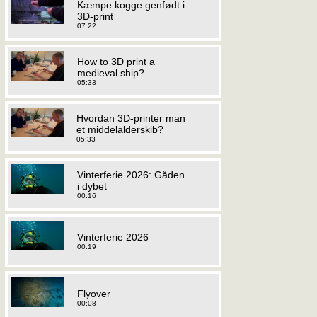
Kæmpe kogge genfødt i
3D-print
07:22
How to 3D print a
medieval ship?
05:33
Hvordan 3D-printer man
et middelalderskib?
05:33
Vinterferie 2026: Gåden
i dybet
00:16
Vinterferie 2026
00:19
Flyover
00:08