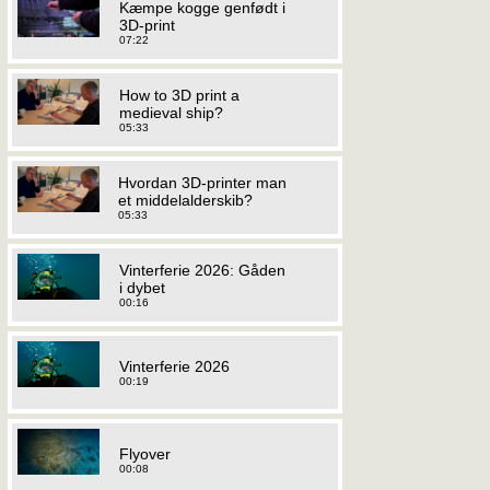
Kæmpe kogge genfødt i
3D-print
07:22
How to 3D print a
medieval ship?
05:33
Hvordan 3D-printer man
et middelalderskib?
05:33
Vinterferie 2026: Gåden
i dybet
00:16
Vinterferie 2026
00:19
Flyover
00:08