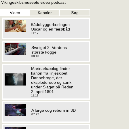
Vikingeskibsmuseets video podcast
Video
Kanaler
Søg
Bådebyggerlærlingen
Oscar og en færøbåd
01:17
Svælget 2: Verdens
største kogge
08:13
Marinarkæolog finder
kanon fra linjeskibet
Dannebroge, der
eksploderede og sank
under Slaget på Reden
2. april 1801
11:13
A large cog reborn in 3D
07:22