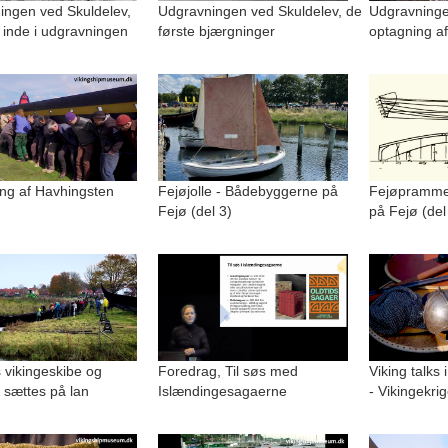
ingen ved Skuldelev,
Udgravningen ved Skuldelev, de
Udgravninge
 inde i udgravningen
første bjærgninger
optagning af
ng af Havhingsten
Fejøjolle - Bådebyggerne på
Fejøpramme
Fejø (del 3)
på Fejø (del
 vikingeskibe og
Foredrag, Til søs med
Viking talks 
 sættes på lan
Islændingesagaerne
- Vikingekri