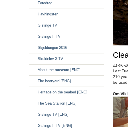
Foredrag
Havhingsten
Gislinge TV
Gislinge II TV
Skjoldungen 2016
Clea
Skuldelev 3 TV
21-06-2
About the museum [ENG]
Last Tue
210 year
The boatyard [ENG]
be used 
Heritage on the seabed [ENG]
Om Vik
The Sea Stallion [ENG]
Gislinge TV [ENG]
Gislinge II TV [ENG]