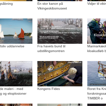
ngsåbning
En stor kanon på
Vidjer til vi
Vikingeskibsmuseet
uftsliv uddannelse
Fra havets bund til
Marinarkæolo
udstillingsmontren
kloakudløb b
de maleri - med
Kongens Fides
Roret fra Kri
g og eksplosioner
forskningss
TIMBER o