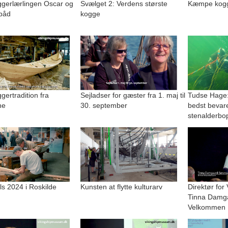
gerlærlingen Oscar og
Svælget 2: Verdens største
Kæmpe kogge
båd
kogge
ertradition fra
Sejladser for gæster fra 1. maj til
Tudse Hage:
ne
30. september
bedst bevar
stenalderbo
lls 2024 i Roskilde
Kunsten at flytte kulturarv
Direktør for
Tinna Damg
Velkommen