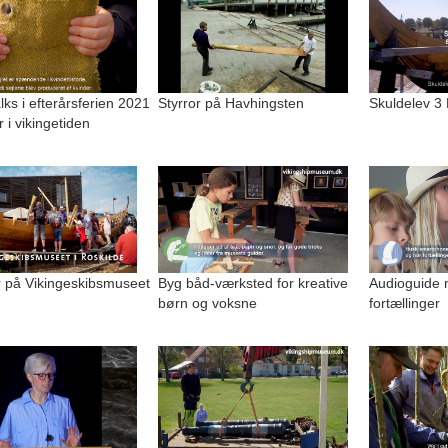
alks i efterårsferien 2021
Styrror på Havhingsten
Skuldelev 3
r i vikingetiden
på Vikingeskibsmuseet
Byg båd-værksted for kreative
Audioguide 
børn og voksne
fortællinger