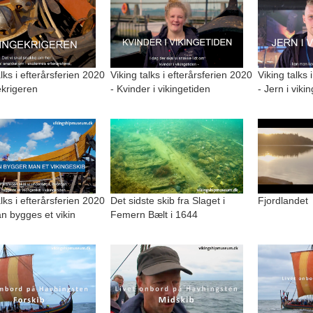
alks i efterårsferien 2020
Viking talks i efterårsferien 2020
Viking talks 
ekrigeren
- Kvinder i vikingetiden
- Jern i viki
alks i efterårsferien 2020
Det sidste skib fra Slaget i
Fjordlandet
n bygges et vikin
Femern Bælt i 1644