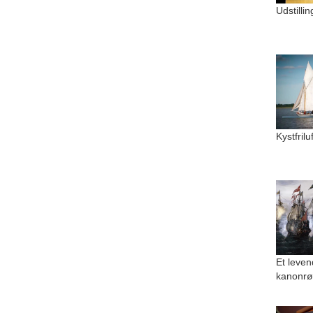
Udstilli
Kystfril
Et leven
kanonrø