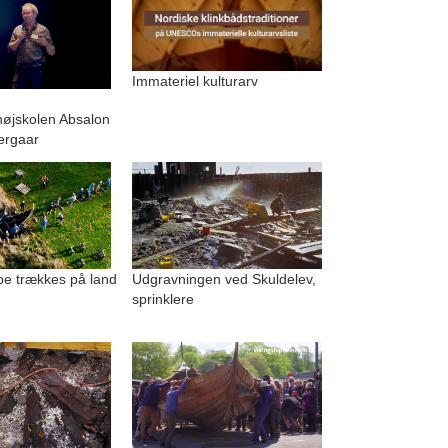
Immateriel kulturarv
.
højskolen Absalon
ergaar
be trækkes på land
Udgravningen ved Skuldelev,
sprinklere