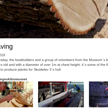
ving
019
sday, the boatbuilders and a group of volunteers from the Museum´s boa
s old and with a diameter of over 1m at chest height, it´s some of the fi
to produce planks for Skuldelev 3´s hull.
ingeskibsmuseet