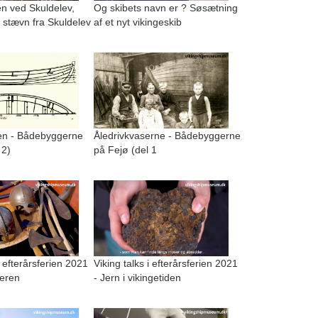
n ved Skuldelev,
Og skibets navn er ? Søsætning
 stævn fra Skuldelev
af et nyt vikingeskib
n - Bådebyggerne
Åledrivkvaserne - Bådebyggerne
 2)
på Fejø (del 1
i efterårsferien 2021
Viking talks i efterårsferien 2021
geren
- Jern i vikingetiden