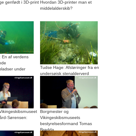
 genfødt i 3D-print
Hvordan 3D-printer man et
middelalderskib?
 En af verdens
ede
Tudse Hage: Afsløringer fra en
pladser under
undersøisk stenalderverd
 Vikingeskibsmuseet
Borgmester og
ård-Sørensen:
Vikingeskibsmuseets
bestyrelsesformand Tomas
Bredda