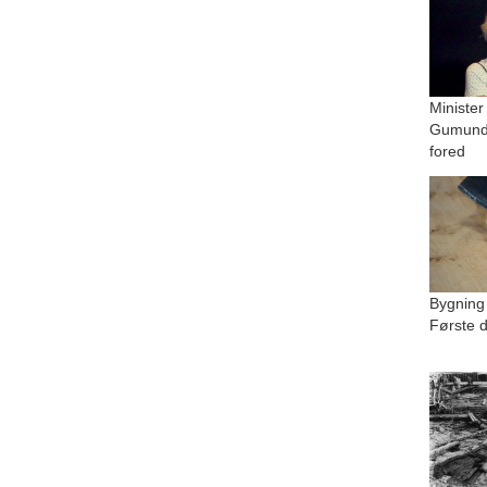
Minister
Gumundu
fored
Bygning
Første d