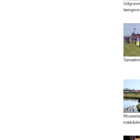
Udgravn
længere
Søsætni
Museets
træbåde