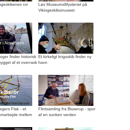
kingeskibenes ror
Løs MuseumsMysteriet på
Vikingeskibsmuseet
ger finder historisk
Et kirkeligt krigsskib finder ny
ygget af et overrask
havn
egers Flak - et
Flintsamling fra Bisserup - spor
amarbejde mellem
af en sunken verden