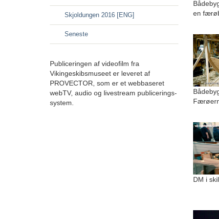
Bådebyg
en færø
Skjoldungen 2016 [ENG]
Seneste
Publiceringen af videofilm fra
Vikingeskibsmuseet er leveret af
PROVECTOR, som er et webbaseret
Bådebygg
webTV, audio og livestream publicerings-
Færøer
system.
DM i ski