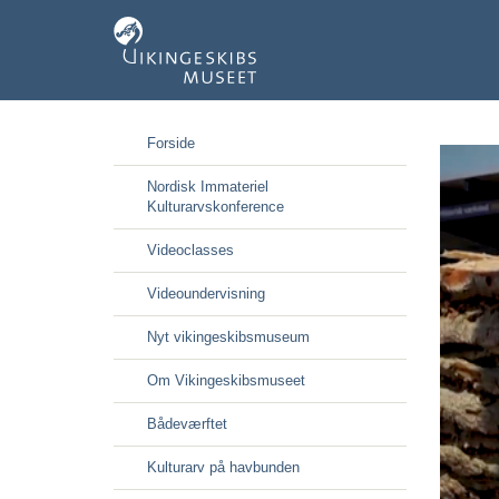
Gå
Forside
til
hoved-
Nordisk Immateriel
indhold
Kulturarvskonference
Videoclasses
Videoundervisning
Nyt vikingeskibsmuseum
Om Vikingeskibsmuseet
Bådeværftet
Kulturarv på havbunden