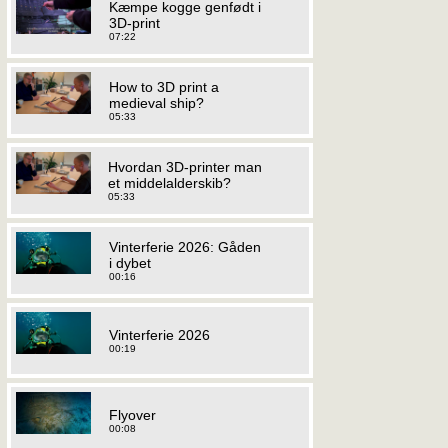
Kæmpe kogge genfødt i
3D-print
07:22
How to 3D print a
medieval ship?
05:33
Hvordan 3D-printer man
et middelalderskib?
05:33
Vinterferie 2026: Gåden
i dybet
00:16
Vinterferie 2026
00:19
Flyover
00:08