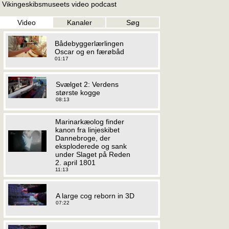
Vikingeskibsmuseets video podcast
Video
Kanaler
Søg
Bådebyggerlærlingen
Oscar og en færøbåd
01:17
Svælget 2: Verdens
største kogge
08:13
Marinarkæolog finder
kanon fra linjeskibet
Dannebroge, der
eksploderede og sank
under Slaget på Reden
2. april 1801
11:13
A large cog reborn in 3D
07:22