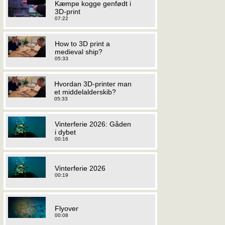
Kæmpe kogge genfødt i
3D-print
07:22
How to 3D print a
medieval ship?
05:33
Hvordan 3D-printer man
et middelalderskib?
05:33
Vinterferie 2026: Gåden
i dybet
00:16
Vinterferie 2026
00:19
Flyover
00:08