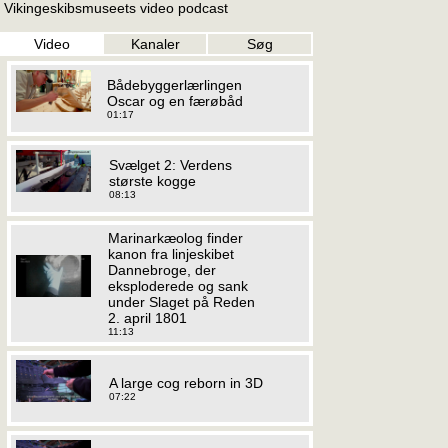
Vikingeskibsmuseets video podcast
Video
Kanaler
Søg
Bådebyggerlærlingen
Oscar og en færøbåd
01:17
Svælget 2: Verdens
største kogge
08:13
Marinarkæolog finder
kanon fra linjeskibet
Dannebroge, der
eksploderede og sank
under Slaget på Reden
2. april 1801
11:13
A large cog reborn in 3D
07:22