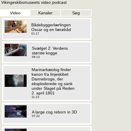
Vikingeskibsmuseets video podcast
Video
Kanaler
Søg
Bådebyggerlærlingen
Oscar og en færøbåd
01:17
Svælget 2: Verdens
største kogge
08:13
Marinarkæolog finder
kanon fra linjeskibet
Dannebroge, der
eksploderede og sank
under Slaget på Reden
2. april 1801
11:13
A large cog reborn in 3D
07:22