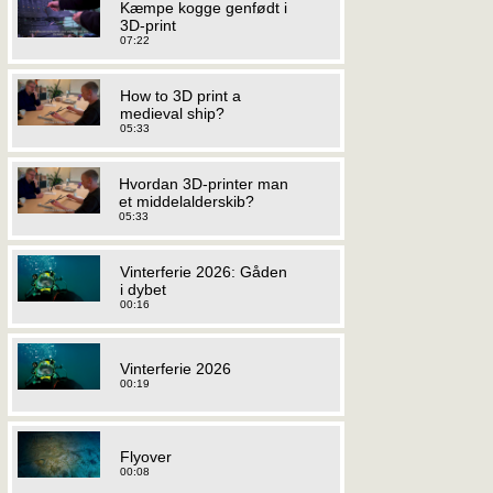
Kæmpe kogge genfødt i
3D-print
07:22
How to 3D print a
medieval ship?
05:33
Hvordan 3D-printer man
et middelalderskib?
05:33
Vinterferie 2026: Gåden
i dybet
00:16
Vinterferie 2026
00:19
Flyover
00:08