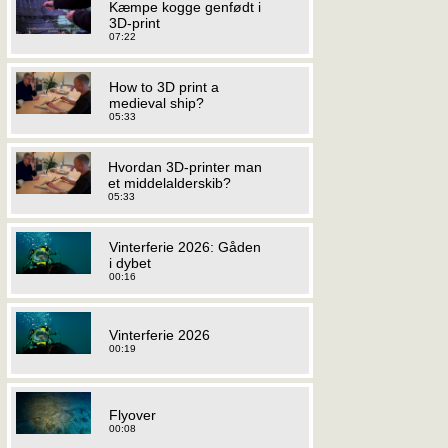
Kæmpe kogge genfødt i
3D-print
07:22
How to 3D print a
medieval ship?
05:33
Hvordan 3D-printer man
et middelalderskib?
05:33
Vinterferie 2026: Gåden
i dybet
00:16
Vinterferie 2026
00:19
Flyover
00:08