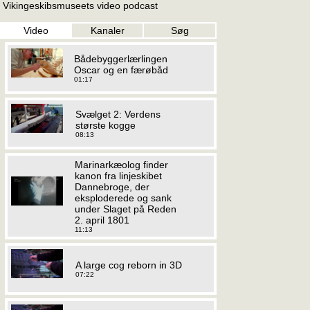
Vikingeskibsmuseets video podcast
Video
Kanaler
Søg
Bådebyggerlærlingen
Oscar og en færøbåd
01:17
Svælget 2: Verdens
største kogge
08:13
Marinarkæolog finder
kanon fra linjeskibet
Dannebroge, der
eksploderede og sank
under Slaget på Reden
2. april 1801
11:13
A large cog reborn in 3D
07:22