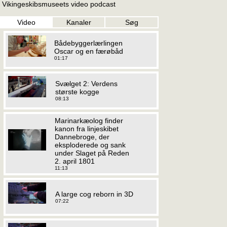
Vikingeskibsmuseets video podcast
Video
Kanaler
Søg
Bådebyggerlærlingen
Oscar og en færøbåd
01:17
Svælget 2: Verdens
største kogge
08:13
Marinarkæolog finder
kanon fra linjeskibet
Dannebroge, der
eksploderede og sank
under Slaget på Reden
2. april 1801
11:13
A large cog reborn in 3D
07:22