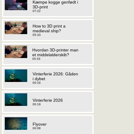
Kæmpe kogge genfødt i
3D-print
07:22
How to 3D print a
medieval ship?
05:33
Hvordan 3D-printer man
et middelalderskib?
05:33
Vinterferie 2026: Gåden
i dybet
00:16
Vinterferie 2026
00:19
Flyover
00:08