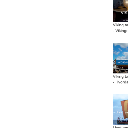
Viking t
- Viking
Viking t
- Hvorda
Livet om