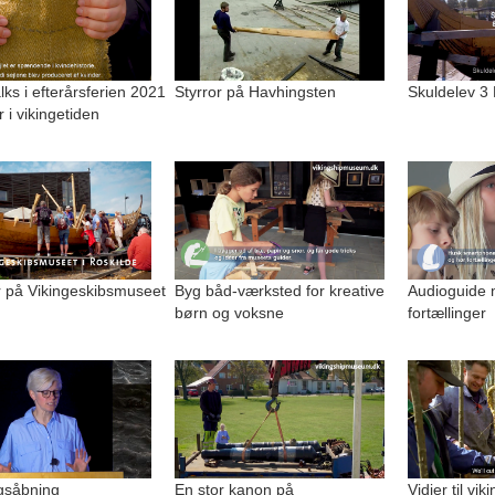
alks i efterårsferien 2021
Styrror på Havhingsten
Skuldelev 3
r i vikingetiden
på Vikingeskibsmuseet
Byg båd-værksted for kreative
Audioguide 
børn og voksne
fortællinger
ngsåbning
En stor kanon på
Vidjer til vi