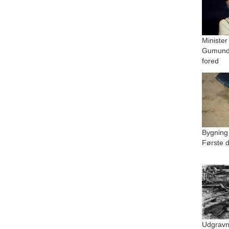
Minister
Gumundu
fored
Bygning
Første d
Udgravn