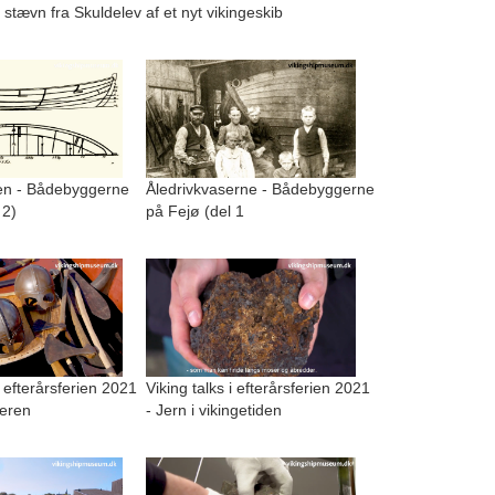
 stævn fra Skuldelev
af et nyt vikingeskib
n - Bådebyggerne
Åledrivkvaserne - Bådebyggerne
 2)
på Fejø (del 1
i efterårsferien 2021
Viking talks i efterårsferien 2021
geren
- Jern i vikingetiden