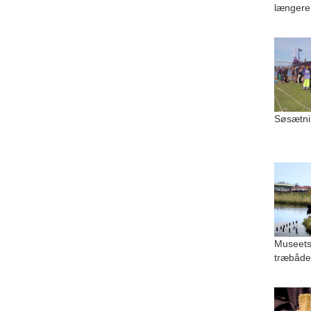
længere
Søsætni
Museets
træbåde