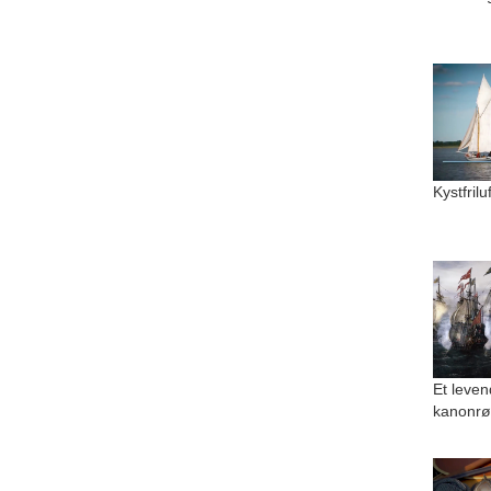
Kystfril
Et leven
kanonrø