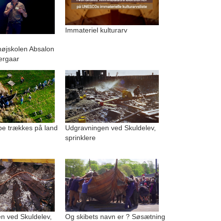
Immateriel kulturarv
.
højskolen Absalon
ergaar
be trækkes på land
Udgravningen ved Skuldelev,
sprinklere
n ved Skuldelev,
Og skibets navn er ? Søsætning