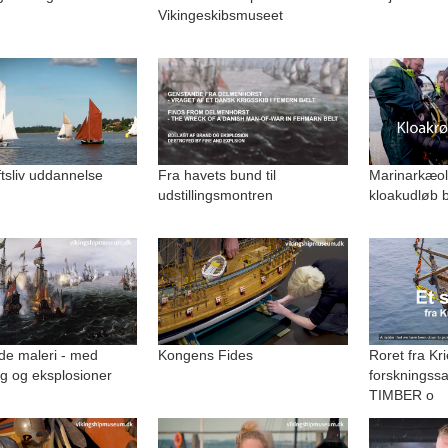
Vikingeskibsmuseet
uftsliv uddannelse
Fra havets bund til
Marinarkæolo
udstillingsmontren
kloakudløb b
de maleri - med
Kongens Fides
Roret fra Kri
g og eksplosioner
forskningss
TIMBER o