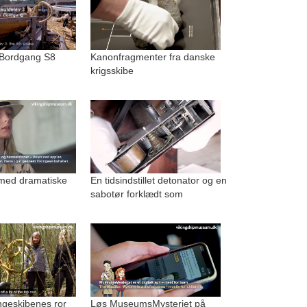
 Bordgang S8
Kanonfragmenter fra danske
krigsskibe
med dramatiske
En tidsindstillet detonator og en
sabotør forklædt som
kingeskibenes ror
Løs MuseumsMysteriet på