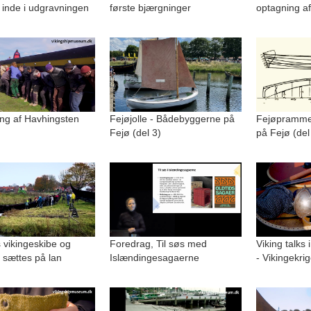
 inde i udgravningen
første bjærgninger
optagning af
ng af Havhingsten
Fejøjolle - Bådebyggerne på
Fejøpramme
Fejø (del 3)
på Fejø (del
 vikingeskibe og
Foredrag, Til søs med
Viking talks 
 sættes på lan
Islændingesagaerne
- Vikingekri