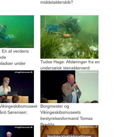
middelalderskib?
 En af verdens
ede
Tudse Hage: Afsløringer fra en
pladser under
undersøisk stenalderverd
 Vikingeskibsmuseet
Borgmester og
ård-Sørensen:
Vikingeskibsmuseets
bestyrelsesformand Tomas
Bredda