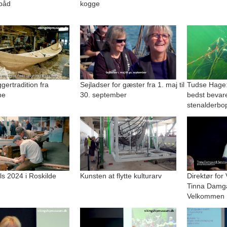
båd
kogge
ertradition fra
Sejladser for gæster fra 1. maj til
Tudse Hage:
ne
30. september
bedst bevar
stenalderbo
lls 2024 i Roskilde
Kunsten at flytte kulturarv
Direktør for
Tinna Damg
Velkommen