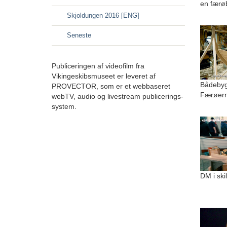
en færø
Skjoldungen 2016 [ENG]
Seneste
Publiceringen af videofilm fra
Vikingeskibsmuseet er leveret af
Bådebygg
PROVECTOR, som er et webbaseret
Færøer
webTV, audio og livestream publicerings-
system.
DM i ski