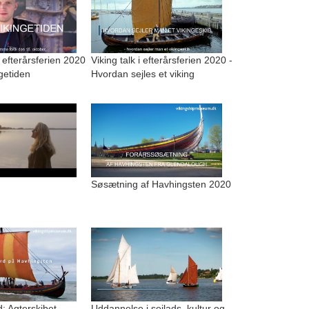
i efterårsferien 2020
Viking talk i efterårsferien 2020 -
ngetiden
Hvordan sejles et viking
Søsætning af Havhingsten 2020
: Agterskibet
Uddannelse i sejlads, kultur og