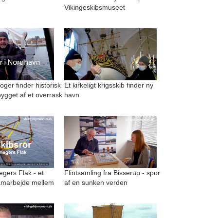
Vikingeskibsmuseet
ger finder historisk
Et kirkeligt krigsskib finder ny
ygget af et overrask
havn
egers Flak - et
Flintsamling fra Bisserup - spor
amarbejde mellem
af en sunken verden