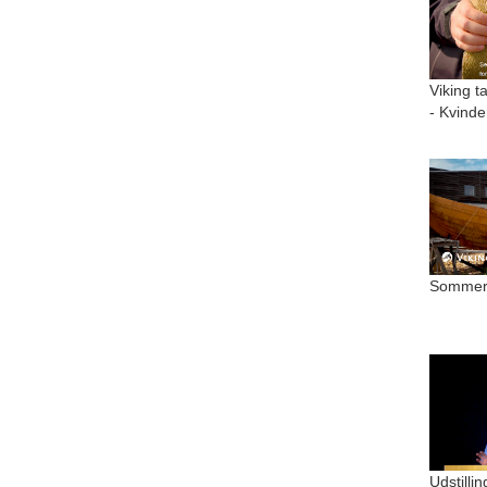
Viking t
- Kvinde
Sommer 
Udstilli