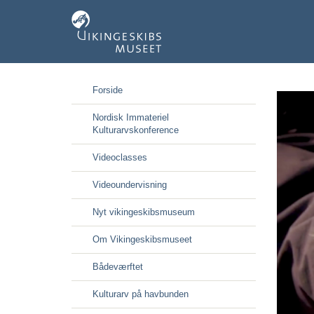
Gå
Forside
til
hoved-
Nordisk Immateriel
indhold
Kulturarvskonference
Videoclasses
Videoundervisning
Nyt vikingeskibsmuseum
Om Vikingeskibsmuseet
Bådeværftet
Kulturarv på havbunden