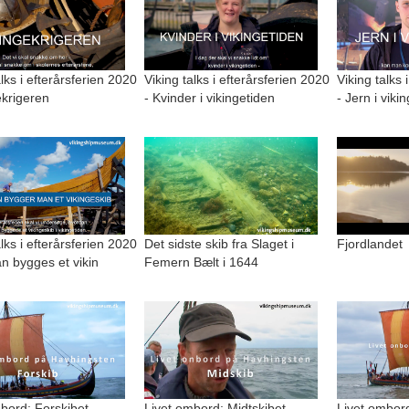
alks i efterårsferien 2020
Viking talks i efterårsferien 2020
Viking talks 
ekrigeren
- Kvinder i vikingetiden
- Jern i viki
alks i efterårsferien 2020
Det sidste skib fra Slaget i
Fjordlandet
n bygges et vikin
Femern Bælt i 1644
bord: Forskibet
Livet ombord: Midtskibet
Livet ombord