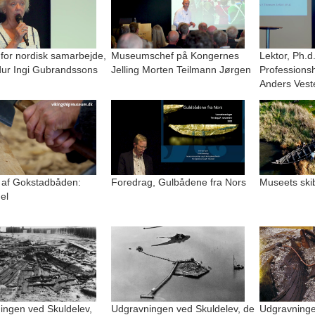
 for nordisk samarbejde,
Museumschef på Kongernes
Lektor, Ph.d
r Ingi Gubrandssons
Jelling Morten Teilmann Jørgen
Professions
Anders Vest
 af Gokstadbåden:
Foredrag, Gulbådene fra Nors
Museets ski
el
ingen ved Skuldelev,
Udgravningen ved Skuldelev, de
Udgravninge