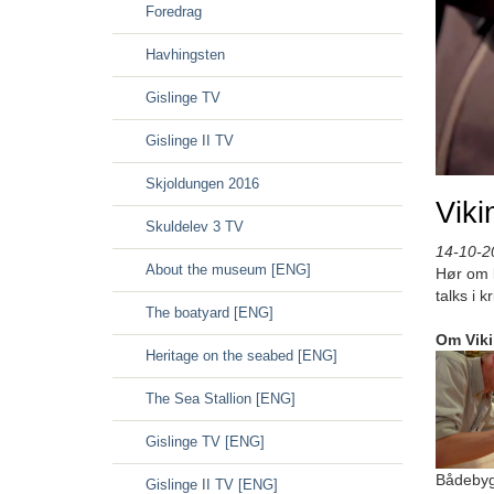
Foredrag
Havhingsten
Gislinge TV
Gislinge II TV
Skjoldungen 2016
Viki
Skuldelev 3 TV
14-10-2
About the museum [ENG]
Hør om l
talks i 
The boatyard [ENG]
Om Vik
Heritage on the seabed [ENG]
The Sea Stallion [ENG]
Gislinge TV [ENG]
Bådebyg
Gislinge II TV [ENG]