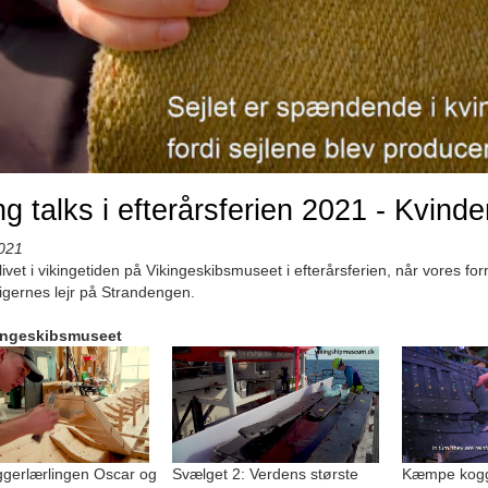
ng talks i efterårsferien 2021 - Kvinde
021
ivet i vikingetiden på Vikingeskibsmuseet i efterårsferien, når vores fo
krigernes lejr på Strandengen.
ingeskibsmuseet
gerlærlingen Oscar og
Svælget 2: Verdens største
Kæmpe kogge