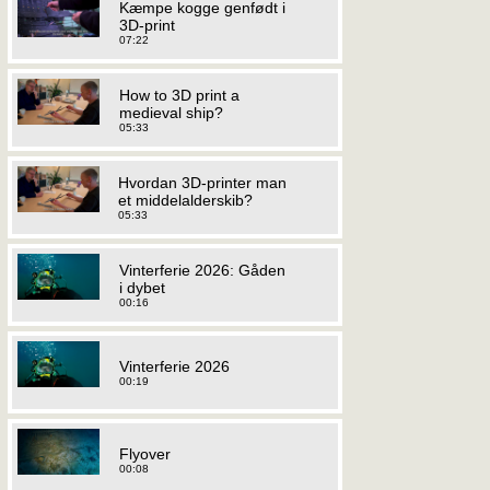
Kæmpe kogge genfødt i
3D-print
07:22
How to 3D print a
medieval ship?
05:33
Hvordan 3D-printer man
et middelalderskib?
05:33
Vinterferie 2026: Gåden
i dybet
00:16
Vinterferie 2026
00:19
Flyover
00:08