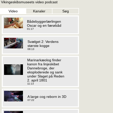
Vikingeskibsmuseets video podcast
Video
Kanaler
Søg
Bådebyggerlærlingen
Oscar og en færøbåd
01:17
Svælget 2: Verdens
største kogge
08:13
Marinarkæolog finder
kanon fra linjeskibet
Dannebroge, der
eksploderede og sank
under Slaget på Reden
2. april 1801
11:13
A large cog reborn in 3D
07:22