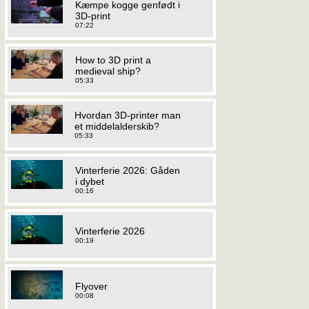
Kæmpe kogge genfødt i
3D-print
07:22
How to 3D print a
medieval ship?
05:33
Hvordan 3D-printer man
et middelalderskib?
05:33
Vinterferie 2026: Gåden
i dybet
00:16
Vinterferie 2026
00:19
Flyover
00:08