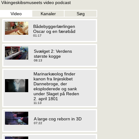
Vikingeskibsmuseets video podcast
Video
Kanaler
Søg
Bådebyggerlærlingen
Oscar og en færøbåd
01:17
Svælget 2: Verdens
største kogge
08:13
Marinarkæolog finder
kanon fra linjeskibet
Dannebroge, der
eksploderede og sank
under Slaget på Reden
2. april 1801
11:13
A large cog reborn in 3D
07:22