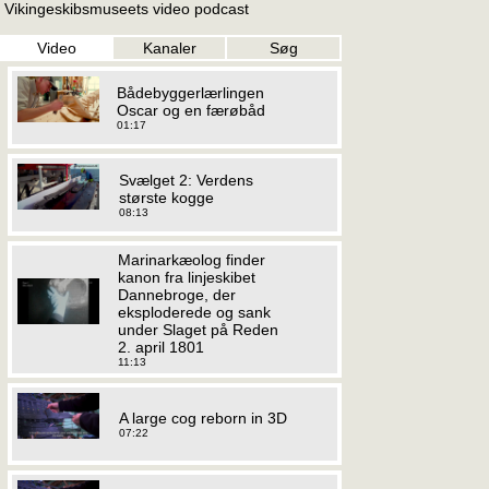
Vikingeskibsmuseets video podcast
Video
Kanaler
Søg
Bådebyggerlærlingen
Oscar og en færøbåd
01:17
Svælget 2: Verdens
største kogge
08:13
Marinarkæolog finder
kanon fra linjeskibet
Dannebroge, der
eksploderede og sank
under Slaget på Reden
2. april 1801
11:13
A large cog reborn in 3D
07:22