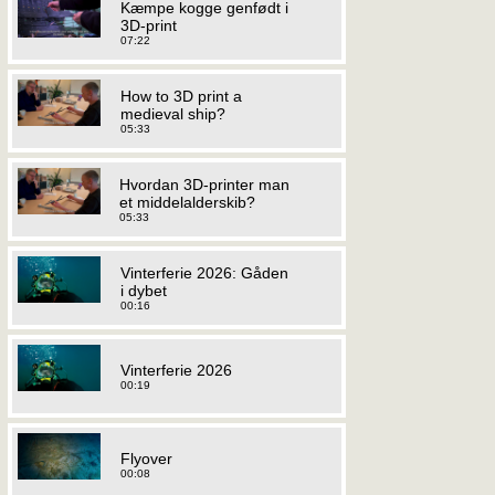
Kæmpe kogge genfødt i
3D-print
07:22
How to 3D print a
medieval ship?
05:33
Hvordan 3D-printer man
et middelalderskib?
05:33
Vinterferie 2026: Gåden
i dybet
00:16
Vinterferie 2026
00:19
Flyover
00:08