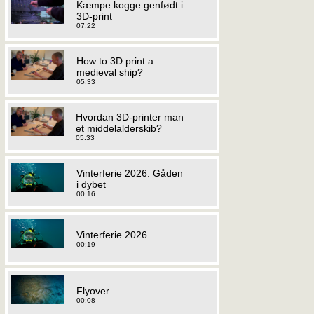
Kæmpe kogge genfødt i
3D-print
07:22
How to 3D print a
medieval ship?
05:33
Hvordan 3D-printer man
et middelalderskib?
05:33
Vinterferie 2026: Gåden
i dybet
00:16
Vinterferie 2026
00:19
Flyover
00:08