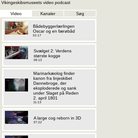
Vikingeskibsmuseets video podcast
Video
Kanaler
Søg
Bådebyggerlærlingen
Oscar og en færøbåd
01:17
Svælget 2: Verdens
største kogge
08:13
Marinarkæolog finder
kanon fra linjeskibet
Dannebroge, der
eksploderede og sank
under Slaget på Reden
2. april 1801
11:13
A large cog reborn in 3D
07:22