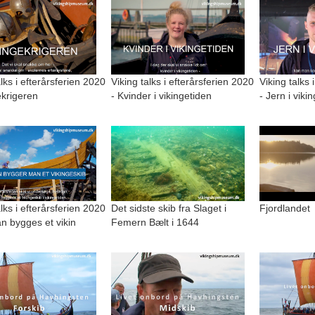
alks i efterårsferien 2020
Viking talks i efterårsferien 2020
Viking talks 
ekrigeren
- Kvinder i vikingetiden
- Jern i viki
alks i efterårsferien 2020
Det sidste skib fra Slaget i
Fjordlandet
n bygges et vikin
Femern Bælt i 1644