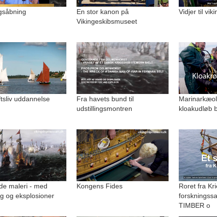
ngsåbning
En stor kanon på
Vidjer til vi
Vikingeskibsmuseet
uftsliv uddannelse
Fra havets bund til
Marinarkæolo
udstillingsmontren
kloakudløb b
de maleri - med
Kongens Fides
Roret fra Kri
g og eksplosioner
forskningss
TIMBER o