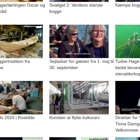
gerlærlingen Oscar og
Svælget 2: Verdens største
Kæmpe kogge
båd
kogge
ertradition fra
Sejladser for gæster fra 1. maj til
Tudse Hage:
ne
30. september
bedst bevar
stenalderbo
lls 2024 i Roskilde
Kunsten at flytte kulturarv
Direktør for
Tinna Damg
Velkommen