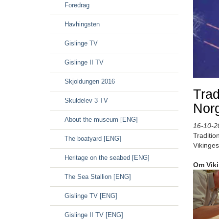
Foredrag
Havhingsten
Gislinge TV
Gislinge II TV
Skjoldungen 2016
Trad
Skuldelev 3 TV
Norg
About the museum [ENG]
16-10-2
Traditio
The boatyard [ENG]
Vikinges
Heritage on the seabed [ENG]
Om Vik
The Sea Stallion [ENG]
Gislinge TV [ENG]
Gislinge II TV [ENG]