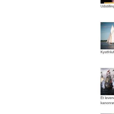
Udstilli
Kystfril
Et leven
kanonrø