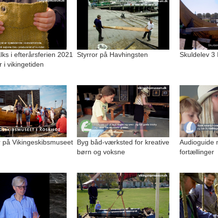
alks i efterårsferien 2021
Styrror på Havhingsten
Skuldelev 3
r i vikingetiden
på Vikingeskibsmuseet
Byg båd-værksted for kreative
Audioguide 
børn og voksne
fortællinger