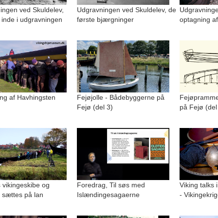
ingen ved Skuldelev,
Udgravningen ved Skuldelev, de
Udgravninge
 inde i udgravningen
første bjærgninger
optagning af
ng af Havhingsten
Fejøjolle - Bådebyggerne på
Fejøpramme
Fejø (del 3)
på Fejø (del
 vikingeskibe og
Foredrag, Til søs med
Viking talks 
 sættes på lan
Islændingesagaerne
- Vikingekri