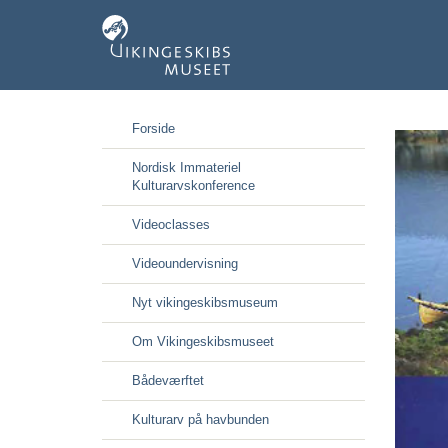
Gå
Forside
til
hoved-
Nordisk Immateriel
indhold
Kulturarvskonference
Videoclasses
Videoundervisning
Nyt vikingeskibsmuseum
Om Vikingeskibsmuseet
Bådeværftet
Kulturarv på havbunden