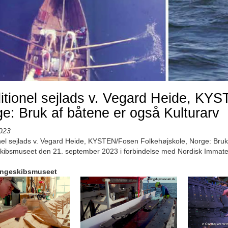
itionel sejlads v. Vegard Heide, KY
e: Bruk af båtene er også Kulturarv
023
nel sejlads v. Vegard Heide, KYSTEN/Fosen Folkehøjskole, Norge: Bruk 
kibsmuseet den 21. september 2023 i forbindelse med Nordisk Immater
ingeskibsmuseet