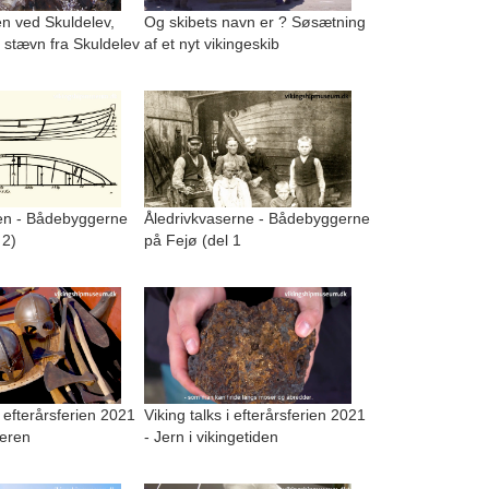
n ved Skuldelev,
Og skibets navn er ? Søsætning
 stævn fra Skuldelev
af et nyt vikingeskib
n - Bådebyggerne
Åledrivkvaserne - Bådebyggerne
 2)
på Fejø (del 1
i efterårsferien 2021
Viking talks i efterårsferien 2021
geren
- Jern i vikingetiden