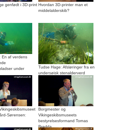
 genfødt i 3D-print
Hvordan 3D-printer man et
middelalderskib?
 En af verdens
ede
Tudse Hage: Afsløringer fra en
pladser under
undersøisk stenalderverd
 Vikingeskibsmuseet
Borgmester og
ård-Sørensen:
Vikingeskibsmuseets
bestyrelsesformand Tomas
Bredda