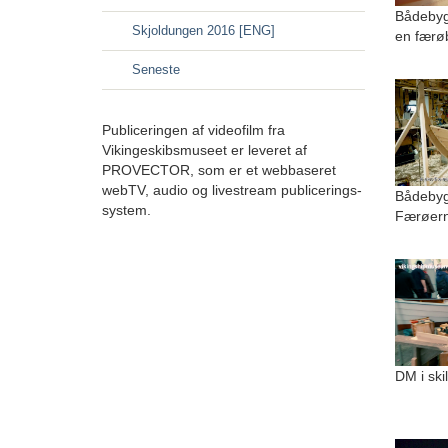
Bådebyg
Skjoldungen 2016 [ENG]
en færø
Seneste
Publiceringen af videofilm fra
Vikingeskibsmuseet er leveret af
PROVECTOR, som er et webbaseret
webTV, audio og livestream publicerings-
Bådebygg
system.
Færøer
DM i ski