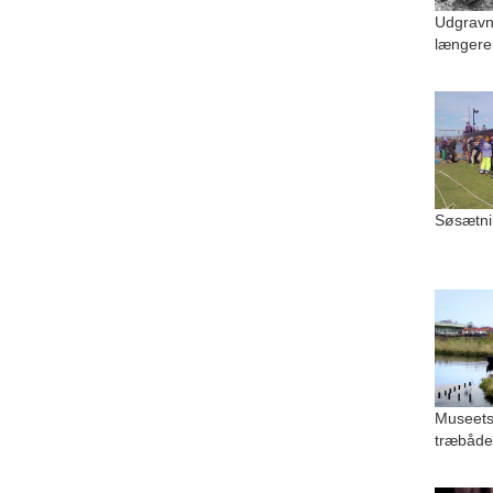
Udgravn
længere
Søsætni
Museets
træbåde