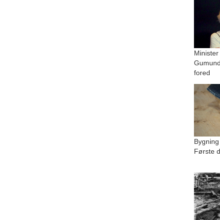
Minister
Gumundu
fored
Bygning
Første d