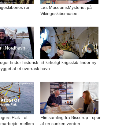
kingeskibenes ror
Løs MuseumsMysteriet på
Vikingeskibsmuseet
ger finder historisk
Et kirkeligt krigsskib finder ny
ygget af et overrask
havn
egers Flak - et
Flintsamling fra Bisserup - spor
amarbejde mellem
af en sunken verden