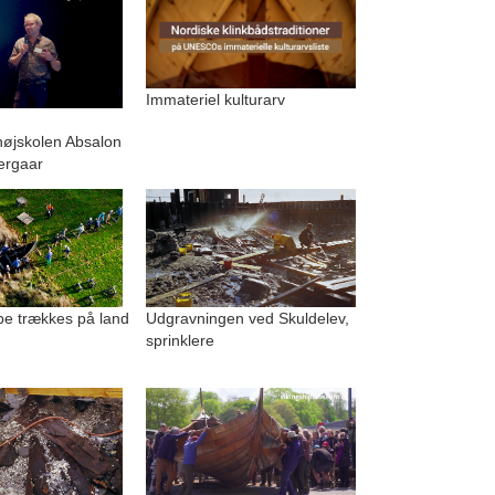
Immateriel kulturarv
.
højskolen Absalon
ergaar
be trækkes på land
Udgravningen ved Skuldelev,
sprinklere