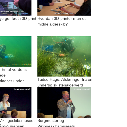
 genfødt i 3D-print
Hvordan 3D-printer man et
middelalderskib?
 En af verdens
ede
Tudse Hage: Afsløringer fra en
pladser under
undersøisk stenalderverd
 Vikingeskibsmuseet
Borgmester og
ård-Sørensen:
Vikingeskibsmuseets