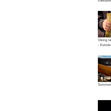
træbåde
Viking t
- Kvinde
Sommer 