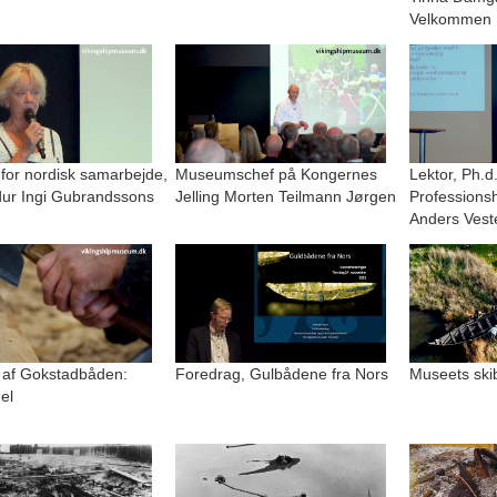
Velkommen
 for nordisk samarbejde,
Museumschef på Kongernes
Lektor, Ph.d
r Ingi Gubrandssons
Jelling Morten Teilmann Jørgen
Professions
Anders Vest
 af Gokstadbåden:
Foredrag, Gulbådene fra Nors
Museets ski
el