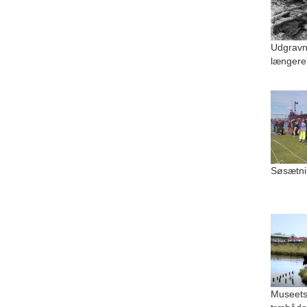
Udgravn
længere
Søsætni
Museets