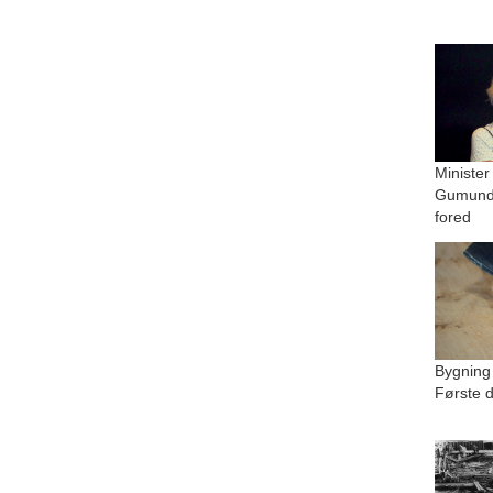
Minister
Gumundu
fored
Bygning
Første d