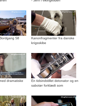
geren
- Jern i vikingetiden
 Bordgang S8
Kanonfragmenter fra danske
krigsskibe
med dramatiske
En tidsindstillet detonator og en
sabotør forklædt som