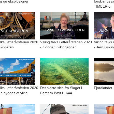
g og eksplosioner
forskningss
TIMBER o
alks i efterårsferien 2020
Viking talks i efterårsferien 2020
Viking talks 
ekrigeren
- Kvinder i vikingetiden
- Jern i viki
alks i efterårsferien 2020
Det sidste skib fra Slaget i
Fjordlandet
n bygges et vikin
Femern Bælt i 1644