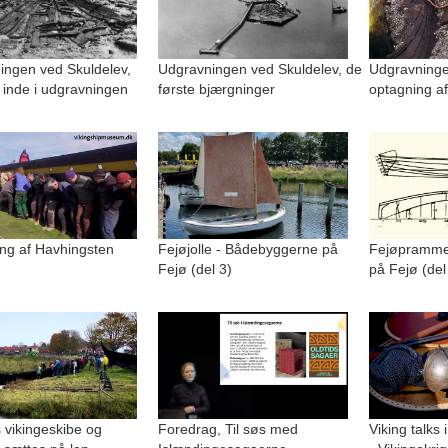
ingen ved Skuldelev,
Udgravningen ved Skuldelev, de
Udgravninge
 inde i udgravningen
første bjærgninger
optagning af
ng af Havhingsten
Fejøjolle - Bådebyggerne på
Fejøpramme
Fejø (del 3)
på Fejø (del
 vikingeskibe og
Foredrag, Til søs med
Viking talks 