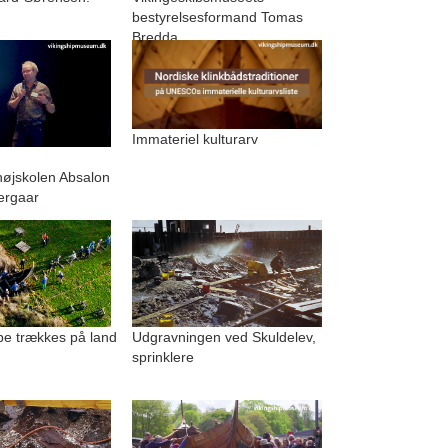
bestyrelsesformand Tomas
Bredda
Immateriel kulturarv
.
højskolen Absalon
ergaar
be trækkes på land
Udgravningen ved Skuldelev,
sprinklere