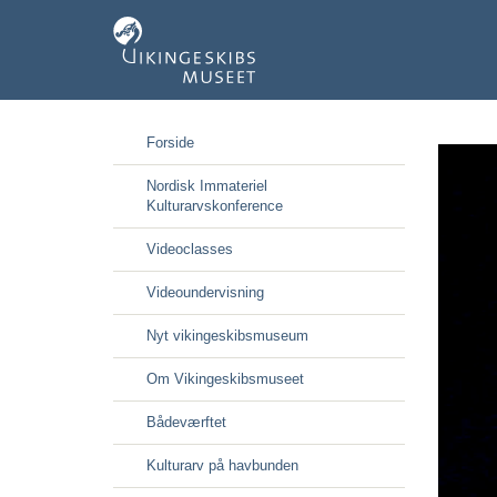
Gå
Forside
til
hoved-
Nordisk Immateriel
indhold
Kulturarvskonference
Videoclasses
Videoundervisning
Nyt vikingeskibsmuseum
Om Vikingeskibsmuseet
Bådeværftet
Kulturarv på havbunden