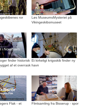
kingeskibenes ror
Løs MuseumsMysteriet på
Vikingeskibsmuseet
ger finder historisk
Et kirkeligt krigsskib finder ny
ygget af et overrask
havn
egers Flak - et
Flintsamling fra Bisserup - spor