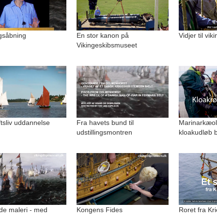
ngsåbning
En stor kanon på
Vidjer til vi
Vikingeskibsmuseet
uftsliv uddannelse
Fra havets bund til
Marinarkæolo
udstillingsmontren
kloakudløb b
de maleri - med
Kongens Fides
Roret fra Kri