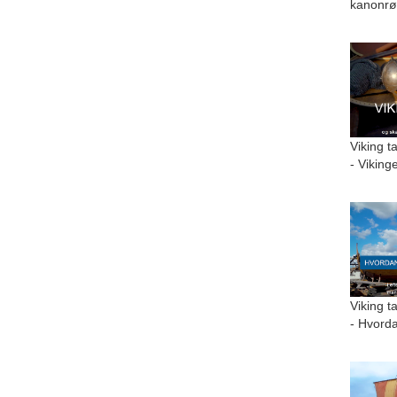
kanonrø
Viking t
- Viking
Viking t
- Hvorda