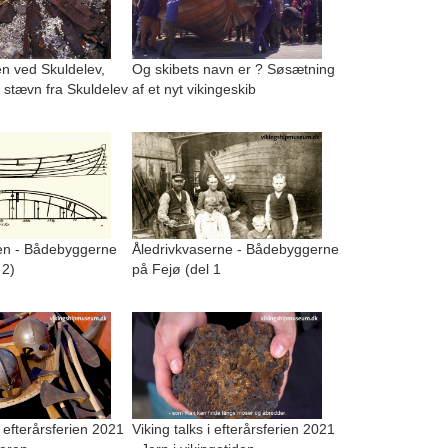
n ved Skuldelev,
Og skibets navn er ? Søsætning
 stævn fra Skuldelev
af et nyt vikingeskib
n - Bådebyggerne
Åledrivkvaserne - Bådebyggerne
 2)
på Fejø (del 1
i efterårsferien 2021
Viking talks i efterårsferien 2021