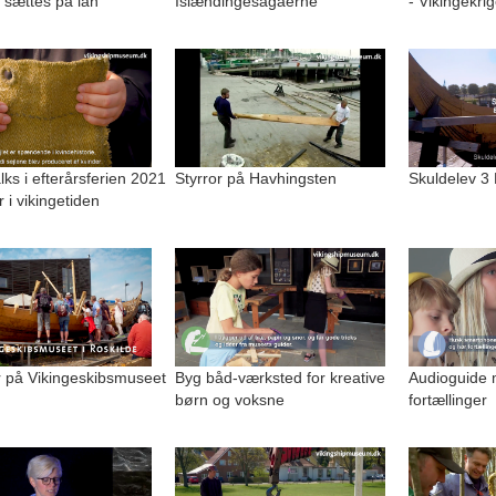
 sættes på lan
Islændingesagaerne
- Vikingekri
alks i efterårsferien 2021
Styrror på Havhingsten
Skuldelev 3
r i vikingetiden
på Vikingeskibsmuseet
Byg båd-værksted for kreative
Audioguide 
børn og voksne
fortællinger