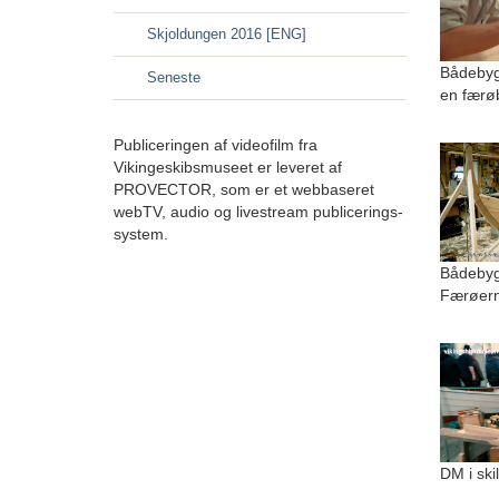
Skjoldungen 2016 [ENG]
Bådebyg
Seneste
en færø
Publiceringen af videofilm fra
Vikingeskibsmuseet er leveret af
PROVECTOR, som er et webbaseret
webTV, audio og livestream publicerings-
system.
Bådebygg
Færøer
DM i ski