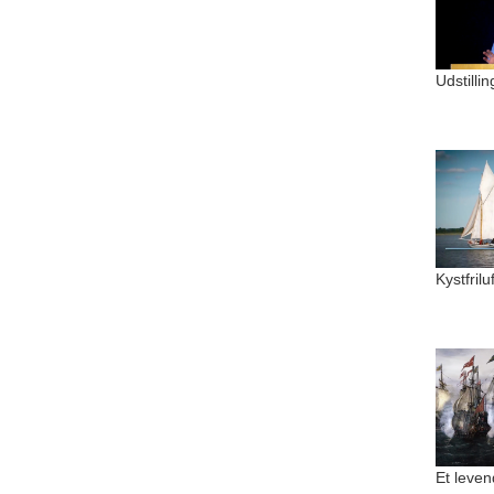
Udstilli
Kystfril
Et leven