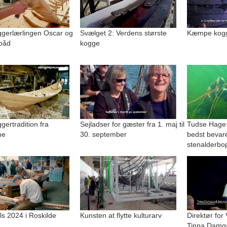
gerlærlingen Oscar og
Svælget 2: Verdens største
Kæmpe kogge
båd
kogge
ertradition fra
Sejladser for gæster fra 1. maj til
Tudse Hage:
ne
30. september
bedst bevar
stenalderbo
lls 2024 i Roskilde
Kunsten at flytte kulturarv
Direktør for
Tinna Damg