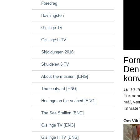
Foredrag
Havhingsten
Gislinge TV
Gislinge II TV
Skjoldungen 2016
For
Skuldelev 3 TV
Den 
konv
About the museum [ENG]
The boatyard [ENG]
16-10-2
Formand 
Heritage on the seabed [ENG]
mål, vær
Immateri
The Sea Stallion [ENG]
Om Vik
Gislinge TV [ENG]
Gislinge II TV [ENG]