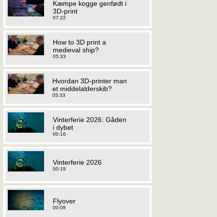
Kæmpe kogge genfødt i
3D-print
07:22
How to 3D print a
medieval ship?
05:33
Hvordan 3D-printer man
et middelalderskib?
05:33
Vinterferie 2026: Gåden
i dybet
00:16
Vinterferie 2026
00:19
Flyover
00:08