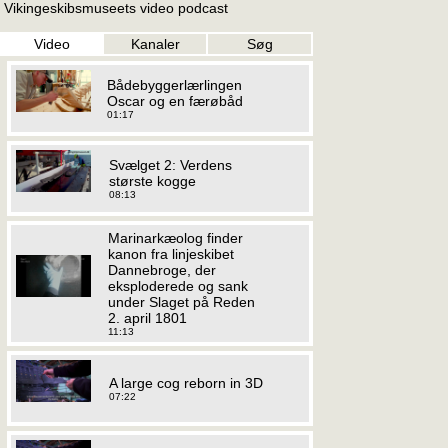
Vikingeskibsmuseets video podcast
Video
Kanaler
Søg
Bådebyggerlærlingen
Oscar og en færøbåd
01:17
Svælget 2: Verdens
største kogge
08:13
Marinarkæolog finder
kanon fra linjeskibet
Dannebroge, der
eksploderede og sank
under Slaget på Reden
2. april 1801
11:13
A large cog reborn in 3D
07:22