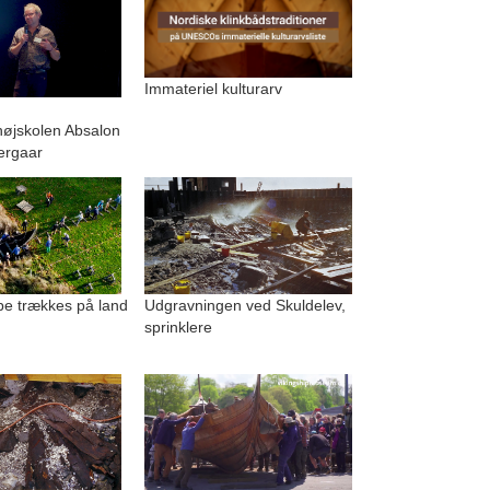
Immateriel kulturarv
.
højskolen Absalon
ergaar
be trækkes på land
Udgravningen ved Skuldelev,
sprinklere