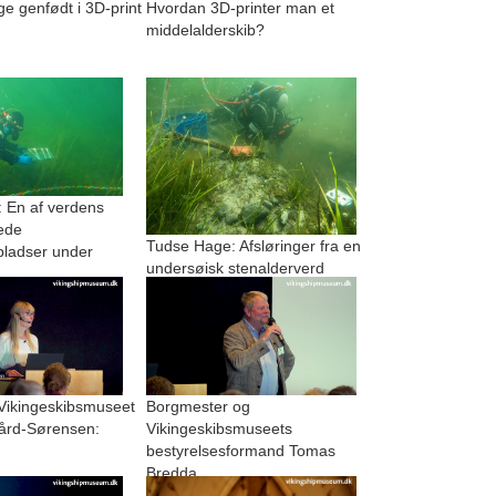
 genfødt i 3D-print
Hvordan 3D-printer man et
middelalderskib?
 En af verdens
ede
Tudse Hage: Afsløringer fra en
pladser under
undersøisk stenalderverd
 Vikingeskibsmuseet
Borgmester og
ård-Sørensen:
Vikingeskibsmuseets
bestyrelsesformand Tomas
Bredda