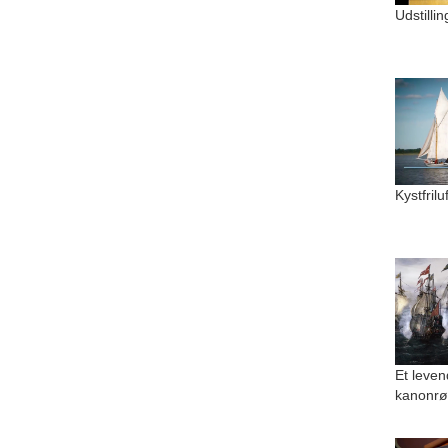
Udstilli
Kystfril
Et leven
kanonrø