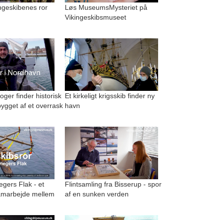
kingeskibenes ror
Løs MuseumsMysteriet på
Vikingeskibsmuseet
ger finder historisk
Et kirkeligt krigsskib finder ny
ygget af et overrask
havn
egers Flak - et
Flintsamling fra Bisserup - spor
amarbejde mellem
af en sunken verden