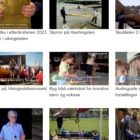
alks i efterårsferien 2021
Styrror på Havhingsten
Skuldelev 3
r i vikingetiden
på Vikingeskibsmuseet
Byg båd-værksted for kreative
Audioguide 
børn og voksne
fortællinger