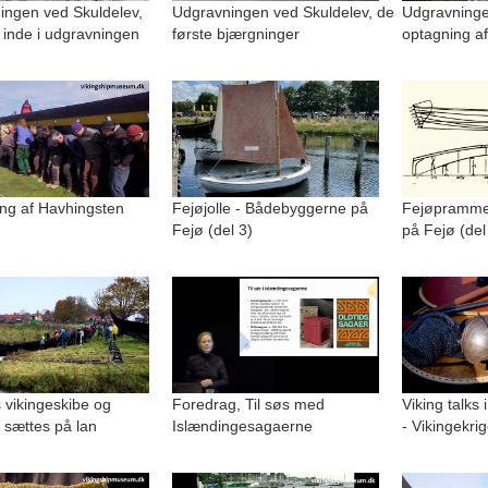
ingen ved Skuldelev,
Udgravningen ved Skuldelev, de
Udgravninge
 inde i udgravningen
første bjærgninger
optagning af
ng af Havhingsten
Fejøjolle - Bådebyggerne på
Fejøpramme
Fejø (del 3)
på Fejø (del
 vikingeskibe og
Foredrag, Til søs med
Viking talks 
 sættes på lan
Islændingesagaerne
- Vikingekri