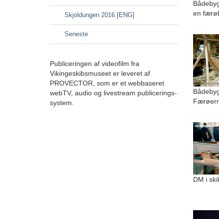
Bådebyg
en færø
Skjoldungen 2016 [ENG]
Seneste
Publiceringen af videofilm fra
Vikingeskibsmuseet er leveret af
PROVECTOR, som er et webbaseret
Bådebygg
webTV, audio og livestream publicerings-
Færøer
system.
DM i ski