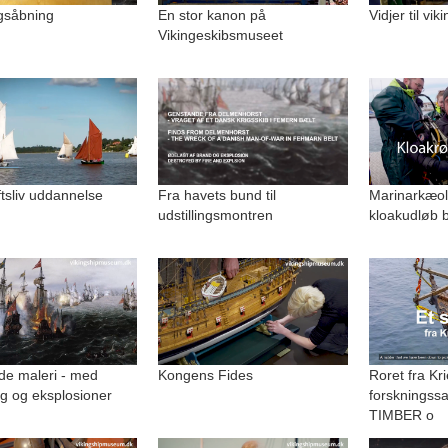
ngsåbning
En stor kanon på
Vidjer til vi
Vikingeskibsmuseet
uftsliv uddannelse
Fra havets bund til
Marinarkæolo
udstillingsmontren
kloakudløb b
de maleri - med
Kongens Fides
Roret fra Kri
g og eksplosioner
forskningss
TIMBER o