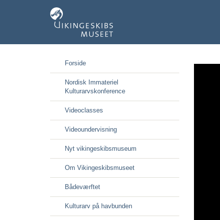
Gå
Forside
til
hoved-
Nordisk Immateriel
indhold
Kulturarvskonference
Videoclasses
Videoundervisning
Nyt vikingeskibsmuseum
Om Vikingeskibsmuseet
Bådeværftet
Kulturarv på havbunden