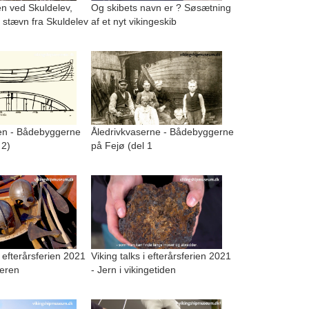
n ved Skuldelev,
Og skibets navn er ? Søsætning
 stævn fra Skuldelev
af et nyt vikingeskib
n - Bådebyggerne
Åledrivkvaserne - Bådebyggerne
 2)
på Fejø (del 1
i efterårsferien 2021
Viking talks i efterårsferien 2021
geren
- Jern i vikingetiden