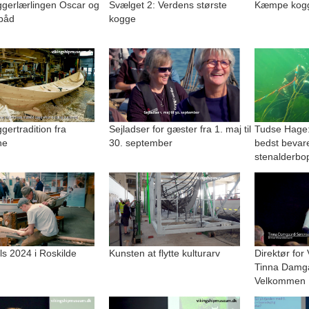
gerlærlingen Oscar og
Svælget 2: Verdens største
Kæmpe kogge
båd
kogge
ertradition fra
Sejladser for gæster fra 1. maj til
Tudse Hage:
ne
30. september
bedst bevar
stenalderbo
lls 2024 i Roskilde
Kunsten at flytte kulturarv
Direktør for
Tinna Damg
Velkommen