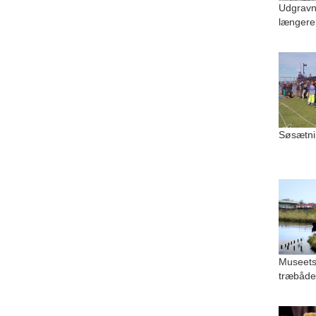
Udgravn
længere
Søsætni
Museets
træbåde