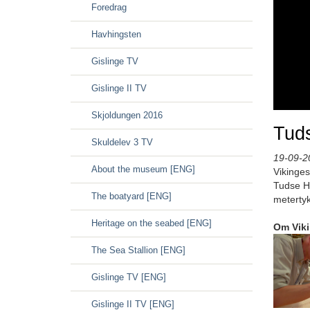
Foredrag
Havhingsten
Gislinge TV
Gislinge II TV
Skjoldungen 2016
Tuds
Skuldelev 3 TV
19-09-2
About the museum [ENG]
Vikinge
Tudse Ha
The boatyard [ENG]
metertyk
Heritage on the seabed [ENG]
Om Vik
The Sea Stallion [ENG]
Gislinge TV [ENG]
Gislinge II TV [ENG]