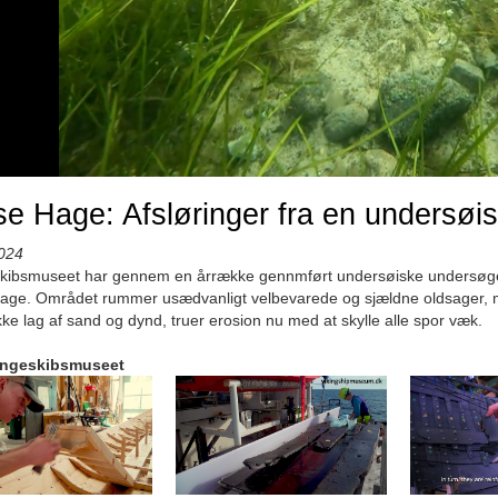
e Hage: Afsløringer fra en undersøi
024
skibsmuseet har gennem en årrække gennmført undersøiske undersøge
ge. Området rummer usædvanligt velbevarede og sjældne oldsager, men 
ke lag af sand og dynd, truer erosion nu med at skylle alle spor væk.
ingeskibsmuseet