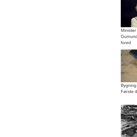
Minister
Gumundu
fored
Bygning
Første d