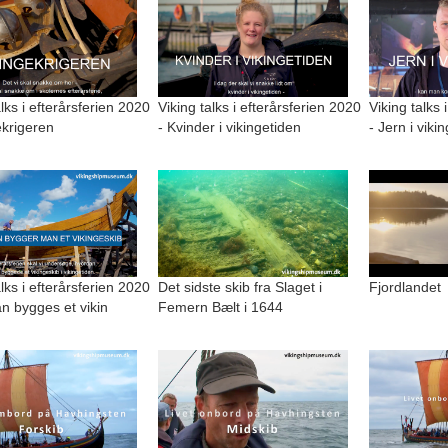
alks i efterårsferien 2020
Viking talks i efterårsferien 2020
Viking talks 
ekrigeren
- Kvinder i vikingetiden
- Jern i viki
alks i efterårsferien 2020
Det sidste skib fra Slaget i
Fjordlandet
n bygges et vikin
Femern Bælt i 1644