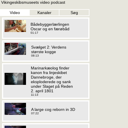
Vikingeskibsmuseets video podcast
Video
Kanaler
Søg
Bådebyggerlærlingen
Oscar og en færøbåd
01:17
Svælget 2: Verdens
største kogge
08:13
Marinarkæolog finder
kanon fra linjeskibet
Dannebroge, der
eksploderede og sank
under Slaget på Reden
2. april 1801
11:13
A large cog reborn in 3D
07:22