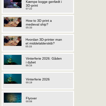
Kæmpe kogge genfødt i
3D-print
07:22
How to 3D print a
medieval ship?
05:33
Hvordan 3D-printer man
et middelalderskib?
05:33
Vinterferie 2026: Gåden
i dybet
00:16
Vinterferie 2026
00:19
Flyover
00:08