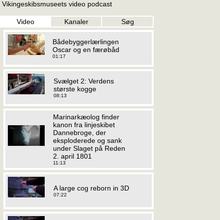
Vikingeskibsmuseets video podcast
Video
Kanaler
Søg
Bådebyggerlærlingen
Oscar og en færøbåd
01:17
Svælget 2: Verdens
største kogge
08:13
Marinarkæolog finder
kanon fra linjeskibet
Dannebroge, der
eksploderede og sank
under Slaget på Reden
2. april 1801
11:13
A large cog reborn in 3D
07:22