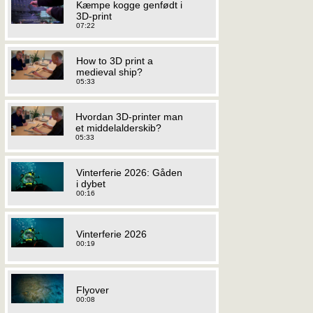
Kæmpe kogge genfødt i
3D-print
07:22
How to 3D print a
medieval ship?
05:33
Hvordan 3D-printer man
et middelalderskib?
05:33
Vinterferie 2026: Gåden
i dybet
00:16
Vinterferie 2026
00:19
Flyover
00:08