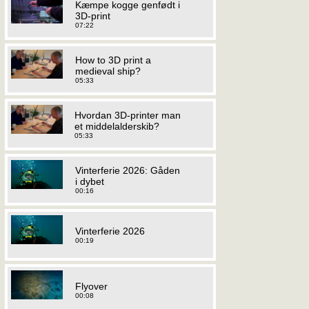
Kæmpe kogge genfødt i
3D-print
07:22
How to 3D print a
medieval ship?
05:33
Hvordan 3D-printer man
et middelalderskib?
05:33
Vinterferie 2026: Gåden
i dybet
00:16
Vinterferie 2026
00:19
Flyover
00:08