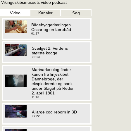
Vikingeskibsmuseets video podcast
Video
Kanaler
Søg
Bådebyggerlærlingen
Oscar og en færøbåd
01:17
Svælget 2: Verdens
største kogge
08:13
Marinarkæolog finder
kanon fra linjeskibet
Dannebroge, der
eksploderede og sank
under Slaget på Reden
2. april 1801
11:13
A large cog reborn in 3D
07:22