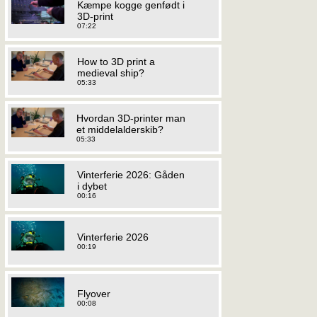
Kæmpe kogge genfødt i
3D-print
07:22
How to 3D print a
medieval ship?
05:33
Hvordan 3D-printer man
et middelalderskib?
05:33
Vinterferie 2026: Gåden
i dybet
00:16
Vinterferie 2026
00:19
Flyover
00:08