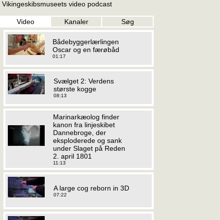
Vikingeskibsmuseets video podcast
Video
Kanaler
Søg
Bådebyggerlærlingen
Oscar og en færøbåd
01:17
Svælget 2: Verdens
største kogge
08:13
Marinarkæolog finder
kanon fra linjeskibet
Dannebroge, der
eksploderede og sank
under Slaget på Reden
2. april 1801
11:13
A large cog reborn in 3D
07:22