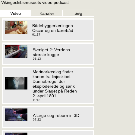
Vikingeskibsmuseets video podcast
Video
Kanaler
Søg
Bådebyggerlærlingen
Oscar og en færøbåd
01:17
Svælget 2: Verdens
største kogge
08:13
Marinarkæolog finder
kanon fra linjeskibet
Dannebroge, der
eksploderede og sank
under Slaget på Reden
2. april 1801
11:13
A large cog reborn in 3D
07:22