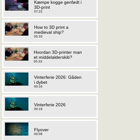
Kæmpe kogge genfødt i
3D-print
07:22
How to 3D print a
medieval ship?
05:33
Hvordan 3D-printer man
et middelalderskib?
05:33
Vinterferie 2026: Gåden
i dybet
00:16
Vinterferie 2026
00:19
Flyover
00:08