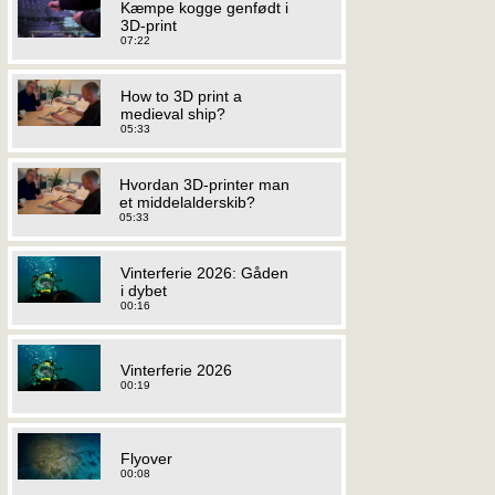
Kæmpe kogge genfødt i
3D-print
07:22
How to 3D print a
medieval ship?
05:33
Hvordan 3D-printer man
et middelalderskib?
05:33
Vinterferie 2026: Gåden
i dybet
00:16
Vinterferie 2026
00:19
Flyover
00:08