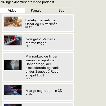
Vikingeskibsmuseets video podcast
Video
Kanaler
Søg
Bådebyggerlærlingen
Oscar og en færøbåd
01:17
Svælget 2: Verdens
største kogge
08:13
Marinarkæolog finder
kanon fra linjeskibet
Dannebroge, der
eksploderede og sank
under Slaget på Reden
2. april 1801
11:13
A large cog reborn in 3D
07:22