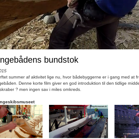
ingebådens bundstok
015
tet summer af aktivitet lige nu, hvor bådebyggerne er i gang med at fr
ingebåden. Denne korte film giver en god introduktion til den tidlige mi
lskraber ? men ingen sav i miles omkreds.
ingeskibsmuseet