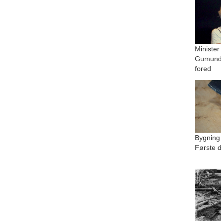
Minister
Gumundu
fored
Bygning
Første d