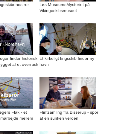
kingeskibenes ror
Løs MuseumsMysteriet på
Vikingeskibsmuseet
ger finder historisk
Et kirkeligt krigsskib finder ny
ygget af et overrask
havn
egers Flak - et
Flintsamling fra Bisserup - spor
amarbejde mellem
af en sunken verden