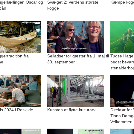
gerlærlingen Oscar og
Svælget 2: Verdens største
Kæmpe kogge
båd
kogge
ertradition fra
Sejladser for gæster fra 1. maj til
Tudse Hage:
ne
30. september
bedst bevar
stenalderbo
lls 2024 i Roskilde
Kunsten at flytte kulturarv
Direktør for
Tinna Damg
Velkommen