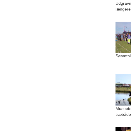
Udgravn
længere
Søsætni
Museets
træbåde