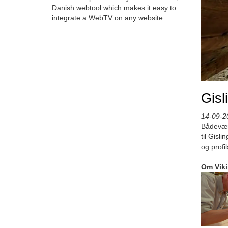
Danish webtool which makes it easy to
integrate a WebTV on any website.
Gisl
14-09-2
Bådeværf
til Gisl
og profi
Om Vik