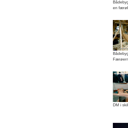
Bådebyg
en færø
Bådebygg
Færøer
DM i ski