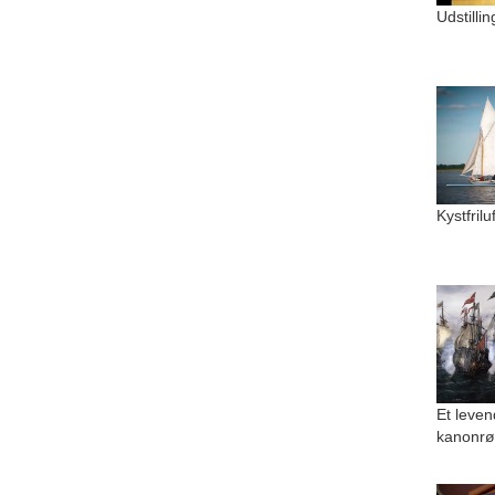
Udstilli
Kystfril
Et leven
kanonrø