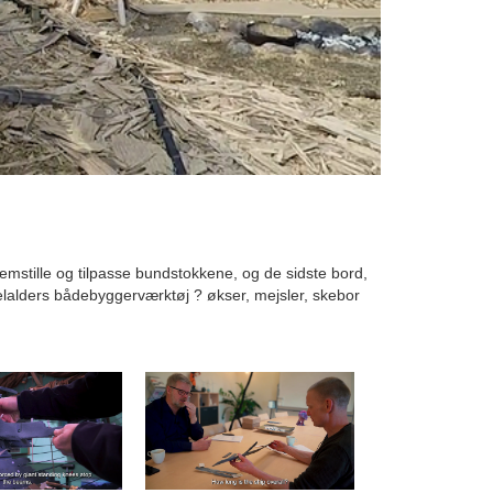
emstille og tilpasse bundstokkene, og de sidste bord,
ddelalders bådebyggerværktøj ? økser, mejsler, skebor