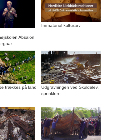
Immateriel kulturarv
.
højskolen Absalon
ergaar
be trækkes på land
Udgravningen ved Skuldelev,
sprinklere