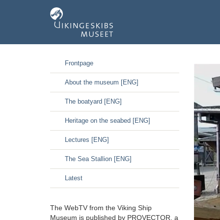
GÃ¥
Frontpage
til
hoved-
About the museum [ENG]
indhold
The boatyard [ENG]
Heritage on the seabed [ENG]
Lectures [ENG]
The Sea Stallion [ENG]
Latest
The WebTV from the Viking Ship
Museum is published by PROVECTOR, a