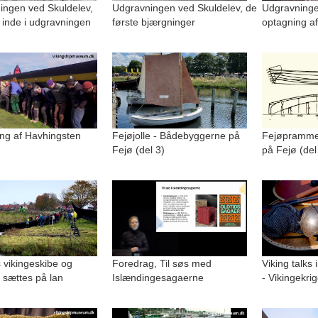
ingen ved Skuldelev,
Udgravningen ved Skuldelev, de
Udgravninge
 inde i udgravningen
første bjærgninger
optagning af
ng af Havhingsten
Fejøjolle - Bådebyggerne på
Fejøpramme
Fejø (del 3)
på Fejø (del
 vikingeskibe og
Foredrag, Til søs med
Viking talks 
 sættes på lan
Islændingesagaerne
- Vikingekri