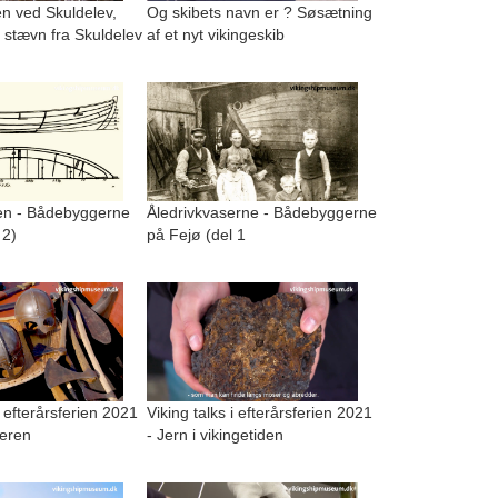
n ved Skuldelev,
Og skibets navn er ? Søsætning
 stævn fra Skuldelev
af et nyt vikingeskib
n - Bådebyggerne
Åledrivkvaserne - Bådebyggerne
 2)
på Fejø (del 1
i efterårsferien 2021
Viking talks i efterårsferien 2021
geren
- Jern i vikingetiden