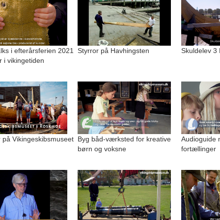
alks i efterårsferien 2021
Styrror på Havhingsten
Skuldelev 3
r i vikingetiden
på Vikingeskibsmuseet
Byg båd-værksted for kreative
Audioguide 
børn og voksne
fortællinger