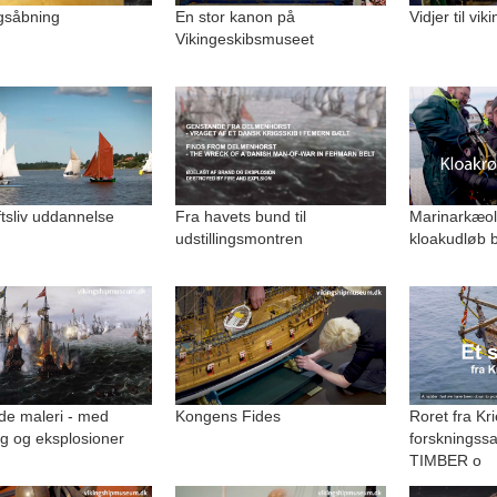
ngsåbning
En stor kanon på
Vidjer til vi
Vikingeskibsmuseet
uftsliv uddannelse
Fra havets bund til
Marinarkæolo
udstillingsmontren
kloakudløb b
de maleri - med
Kongens Fides
Roret fra Kri
g og eksplosioner
forskningss
TIMBER o