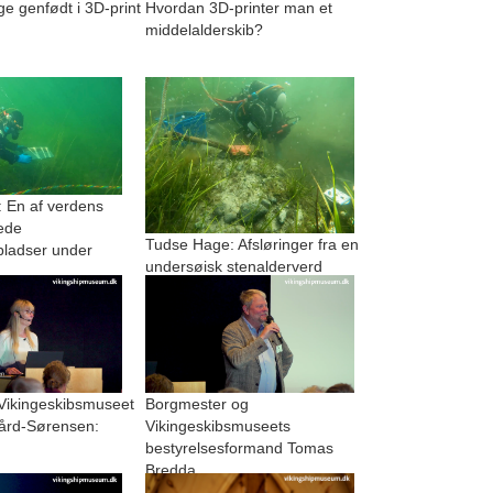
 genfødt i 3D-print
Hvordan 3D-printer man et
middelalderskib?
 En af verdens
ede
Tudse Hage: Afsløringer fra en
pladser under
undersøisk stenalderverd
 Vikingeskibsmuseet
Borgmester og
ård-Sørensen:
Vikingeskibsmuseets
bestyrelsesformand Tomas
Bredda