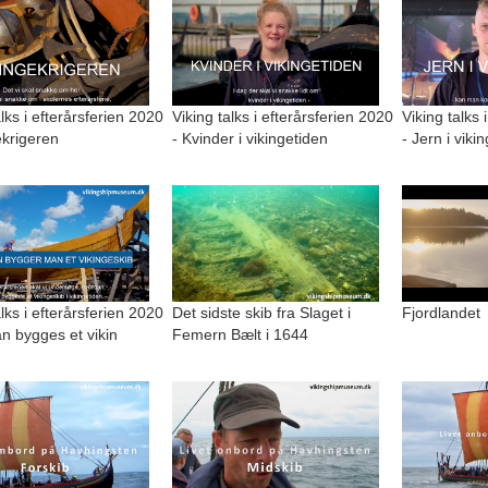
alks i efterårsferien 2020
Viking talks i efterårsferien 2020
Viking talks 
ekrigeren
- Kvinder i vikingetiden
- Jern i viki
alks i efterårsferien 2020
Det sidste skib fra Slaget i
Fjordlandet
n bygges et vikin
Femern Bælt i 1644