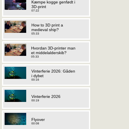
Kæmpe kogge genfødt i
3D-print
07:22
How to 3D print a
medieval ship?
05:33
Hvordan 3D-printer man
et middelalderskib?
05:33
Vinterferie 2026: Gåden
i dybet
00:16
Vinterferie 2026
00:19
Flyover
00:08