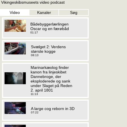
Vikingeskibsmuseets video podcast
Video
Kanaler
Søg
Bådebyggerlærlingen
Oscar og en færøbåd
01:17
Svælget 2: Verdens
største kogge
08:13
Marinarkæolog finder
kanon fra linjeskibet
Dannebroge, der
eksploderede og sank
under Slaget på Reden
2. april 1801
11:13
A large cog reborn in 3D
07:22