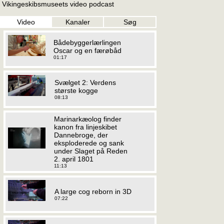
Vikingeskibsmuseets video podcast
Video
Kanaler
Søg
Bådebyggerlærlingen
Oscar og en færøbåd
01:17
Svælget 2: Verdens
største kogge
08:13
Marinarkæolog finder
kanon fra linjeskibet
Dannebroge, der
eksploderede og sank
under Slaget på Reden
2. april 1801
11:13
A large cog reborn in 3D
07:22