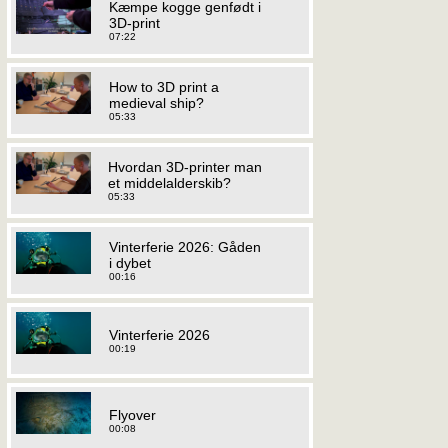
Kæmpe kogge genfødt i
3D-print
07:22
How to 3D print a
medieval ship?
05:33
Hvordan 3D-printer man
et middelalderskib?
05:33
Vinterferie 2026: Gåden
i dybet
00:16
Vinterferie 2026
00:19
Flyover
00:08