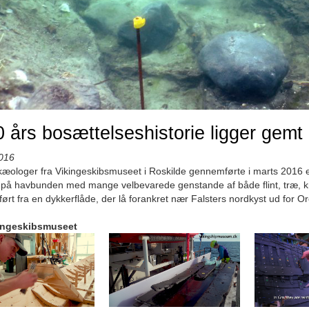
 års bosættelseshistorie ligger gemt
016
æologer fra Vikingeskibsmuseet i Roskilde gennemførte i marts 2016 
på havbunden med mange velbevarede genstande af både flint, træ, kn
rt fra en dykkerflåde, der lå forankret nær Falsters nordkyst ud for O
ingeskibsmuseet