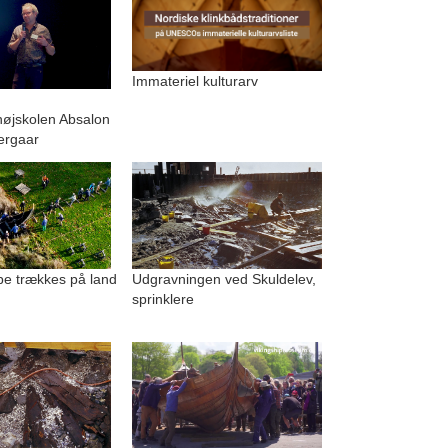
Immateriel kulturarv
.
højskolen Absalon
ergaar
be trækkes på land
Udgravningen ved Skuldelev,
sprinklere