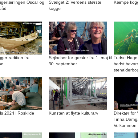
gerlærlingen Oscar og
Svælget 2: Verdens største
Kæmpe kogge
båd
kogge
ertradition fra
Sejladser for gæster fra 1. maj til
Tudse Hage:
ne
30. september
bedst bevar
stenalderbo
lls 2024 i Roskilde
Kunsten at flytte kulturarv
Direktør for
Tinna Damg
Velkommen