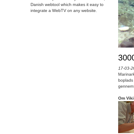
Danish webtool which makes it easy to
integrate a WebTV on any website.
3000
17-03-2
Marinark
boplads 
gennemfø
Om Vik