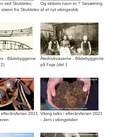
n ved Skuldelev,
Og skibets navn er ? Søsætning
 stævn fra Skuldelev
af et nyt vikingeskib
n - Bådebyggerne
Åledrivkvaserne - Bådebyggerne
 2)
på Fejø (del 1
i efterårsferien 2021
Viking talks i efterårsferien 2021
geren
- Jern i vikingetiden