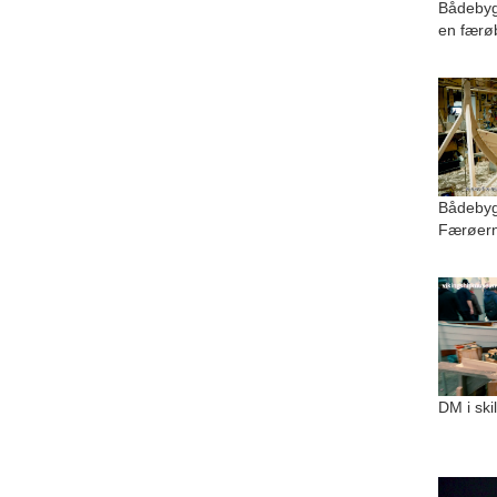
Bådebyg
en færø
Bådebygg
Færøer
DM i ski