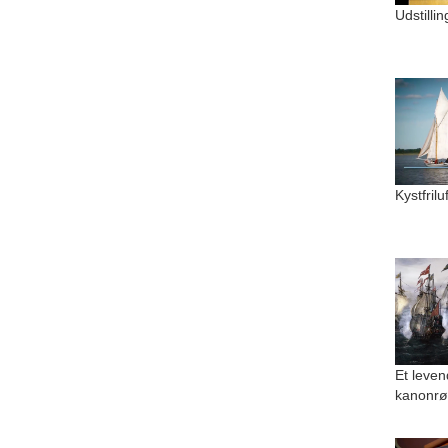
Udstilli
Kystfril
Et leven
kanonrø