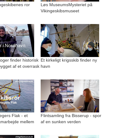
kingeskibenes ror
Løs MuseumsMysteriet på
Vikingeskibsmuseet
ger finder historisk
Et kirkeligt krigsskib finder ny
ygget af et overrask
havn
egers Flak - et
Flintsamling fra Bisserup - spor
amarbejde mellem
af en sunken verden