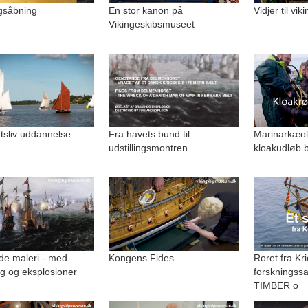
ngsåbning
En stor kanon på
Vidjer til vi
Vikingeskibsmuseet
uftsliv uddannelse
Fra havets bund til
Marinarkæolo
udstillingsmontren
kloakudløb b
de maleri - med
Kongens Fides
Roret fra Kri
g og eksplosioner
forskningss
TIMBER o