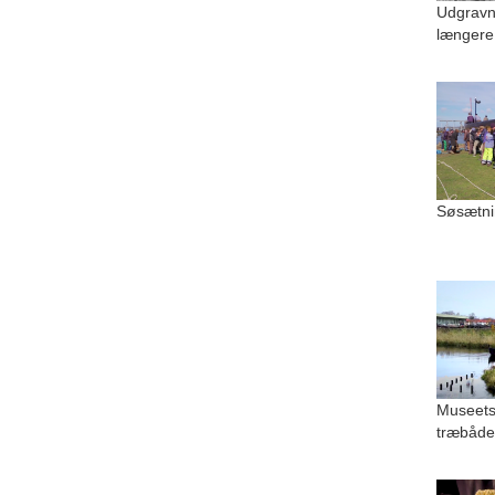
Udgravn
længere
Søsætni
Museets
træbåde