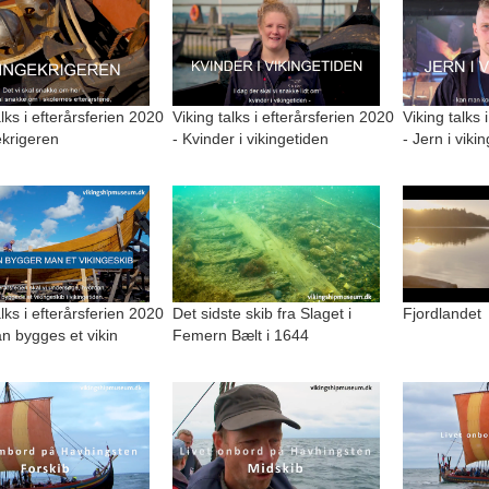
alks i efterårsferien 2020
Viking talks i efterårsferien 2020
Viking talks 
ekrigeren
- Kvinder i vikingetiden
- Jern i viki
alks i efterårsferien 2020
Det sidste skib fra Slaget i
Fjordlandet
n bygges et vikin
Femern Bælt i 1644