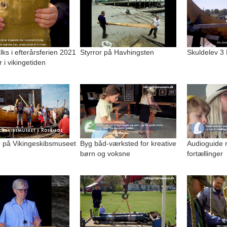
alks i efterårsferien 2021
Styrror på Havhingsten
Skuldelev 3
r i vikingetiden
på Vikingeskibsmuseet
Byg båd-værksted for kreative
Audioguide 
børn og voksne
fortællinger