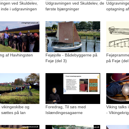
ingen ved Skuldelev,
Udgravningen ved Skuldelev, de
Udgravninge
 inde i udgravningen
første bjærgninger
optagning af
ng af Havhingsten
Fejøjolle - Bådebyggerne på
Fejøpramme
Fejø (del 3)
på Fejø (del
 vikingeskibe og
Foredrag, Til søs med
Viking talks 
 sættes på lan
Islændingesagaerne
- Vikingekri