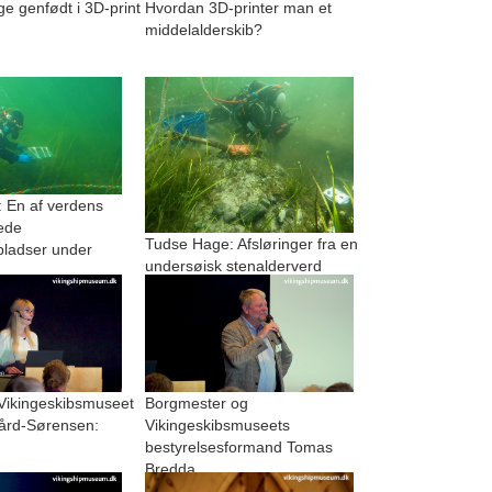
 genfødt i 3D-print
Hvordan 3D-printer man et
middelalderskib?
 En af verdens
ede
Tudse Hage: Afsløringer fra en
pladser under
undersøisk stenalderverd
 Vikingeskibsmuseet
Borgmester og
ård-Sørensen:
Vikingeskibsmuseets
bestyrelsesformand Tomas
Bredda