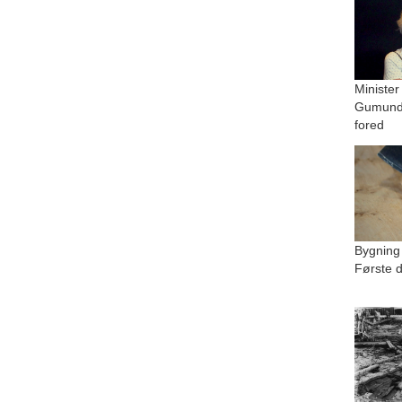
Minister
Gumundu
fored
Bygning
Første d