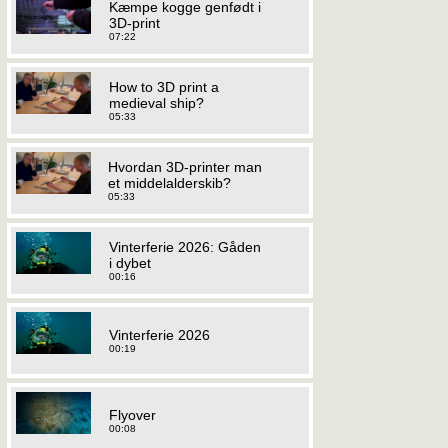
Kæmpe kogge genfødt i
3D-print
07:22
How to 3D print a
medieval ship?
05:33
Hvordan 3D-printer man
et middelalderskib?
05:33
Vinterferie 2026: Gåden
i dybet
00:16
Vinterferie 2026
00:19
Flyover
00:08