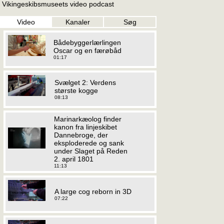
Vikingeskibsmuseets video podcast
Video
Kanaler
Søg
Bådebyggerlærlingen
Oscar og en færøbåd
01:17
Svælget 2: Verdens
største kogge
08:13
Marinarkæolog finder
kanon fra linjeskibet
Dannebroge, der
eksploderede og sank
under Slaget på Reden
2. april 1801
11:13
A large cog reborn in 3D
07:22