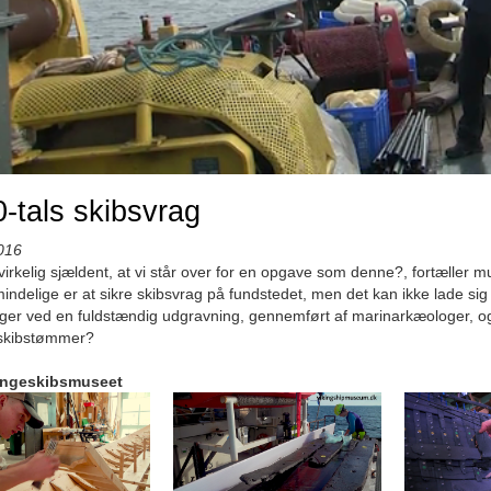
-tals skibsvrag
016
virkelig sjældent, at vi står over for en opgave som denne?, fortæll
indelige er at sikre skibsvrag på fundstedet, men det kan ikke lade sig gø
ger ved en fuldstændig udgravning, gennemført af marinarkæologer, og 
 skibstømmer?
ingeskibsmuseet