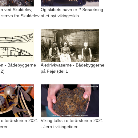
n ved Skuldelev,
Og skibets navn er ? Søsætning
 stævn fra Skuldelev
af et nyt vikingeskib
n - Bådebyggerne
Åledrivkvaserne - Bådebyggerne
 2)
på Fejø (del 1
i efterårsferien 2021
Viking talks i efterårsferien 2021
geren
- Jern i vikingetiden