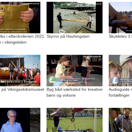
alks i efterårsferien 2021
Styrror på Havhingsten
Skuldelev 3
r i vikingetiden
på Vikingeskibsmuseet
Byg båd-værksted for kreative
Audioguide 
børn og voksne
fortællinger