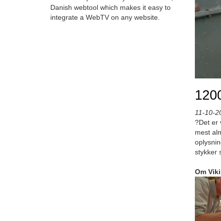
Danish webtool which makes it easy to
integrate a WebTV on any website.
1200
11-10-2
?Det er 
mest alm
oplysnin
stykker
Om Vik