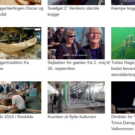
gerlærlingen Oscar og
Svælget 2: Verdens største
Kæmpe kogge
båd
kogge
ertradition fra
Sejladser for gæster fra 1. maj til
Tudse Hage:
ne
30. september
bedst bevar
stenalderbo
lls 2024 i Roskilde
Kunsten at flytte kulturarv
Direktør for
Tinna Damg
Velkommen