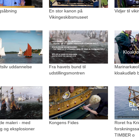
ngsåbning
En stor kanon på
Vidjer til vi
Vikingeskibsmuseet
uftsliv uddannelse
Fra havets bund til
Marinarkæolo
udstillingsmontren
kloakudløb b
de maleri - med
Kongens Fides
Roret fra Kri
g og eksplosioner
forskningss
TIMBER o