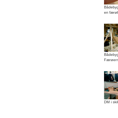
Bådebyg
en færø
Bådebygg
Færøer
DM i ski