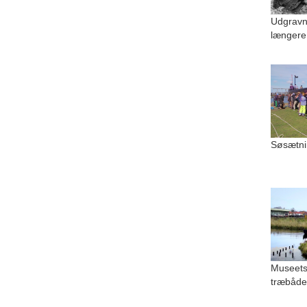
Udgravn
længere
Søsætni
Museets
træbåde