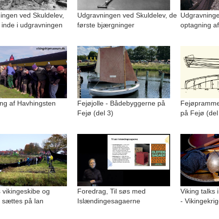
ingen ved Skuldelev,
Udgravningen ved Skuldelev, de
Udgravninge
 inde i udgravningen
første bjærgninger
optagning af
ng af Havhingsten
Fejøjolle - Bådebyggerne på
Fejøpramme
Fejø (del 3)
på Fejø (del
 vikingeskibe og
Foredrag, Til søs med
Viking talks 
 sættes på lan
Islændingesagaerne
- Vikingekri