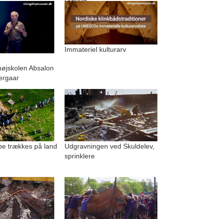
Immateriel kulturarv
.
højskolen Absalon
ergaar
be trækkes på land
Udgravningen ved Skuldelev,
sprinklere