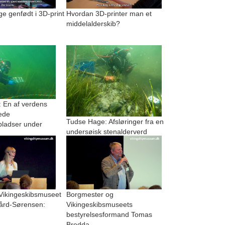
 genfødt i 3D-print
Hvordan 3D-printer man et
middelalderskib?
 En af verdens
ede
Tudse Hage: Afsløringer fra en
pladser under
undersøisk stenalderverd
 Vikingeskibsmuseet
Borgmester og
ård-Sørensen:
Vikingeskibsmuseets
bestyrelsesformand Tomas
Bredda