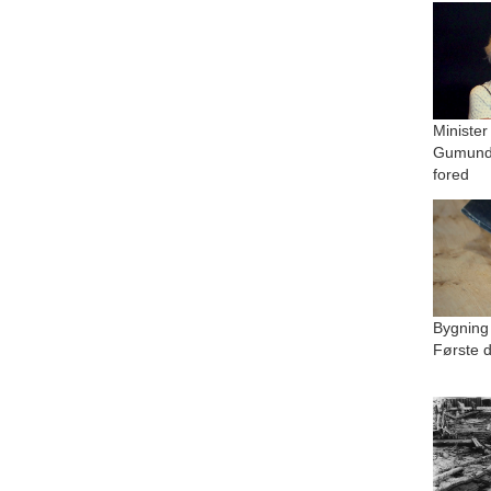
Minister
Gumundu
fored
Bygning
Første d