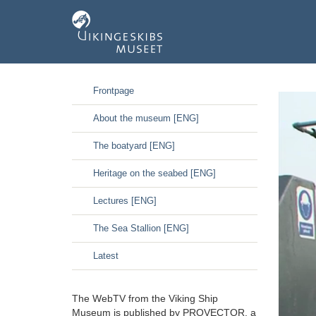
GÃ¥
Frontpage
til
hoved-
About the museum [ENG]
indhold
The boatyard [ENG]
Heritage on the seabed [ENG]
Lectures [ENG]
The Sea Stallion [ENG]
Latest
The WebTV from the Viking Ship
Museum is published by PROVECTOR, a