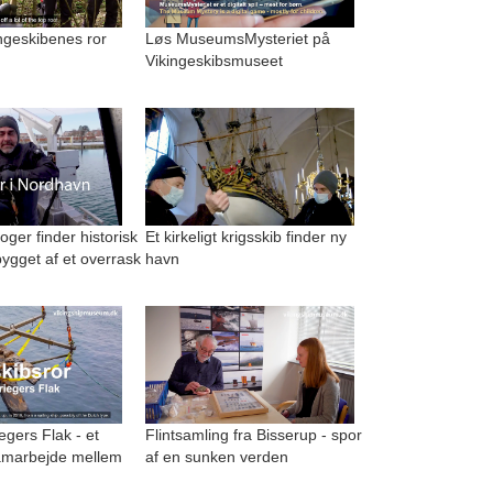
kingeskibenes ror
Løs MuseumsMysteriet på
Vikingeskibsmuseet
ger finder historisk
Et kirkeligt krigsskib finder ny
ygget af et overrask
havn
egers Flak - et
Flintsamling fra Bisserup - spor
amarbejde mellem
af en sunken verden