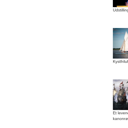
Udstilli
Kystfril
Et leven
kanonrø