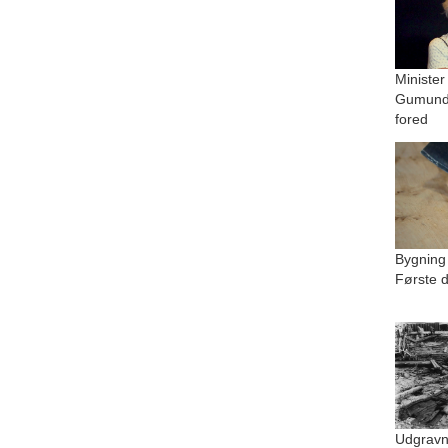
Minister
Gumundu
fored
Bygning
Første d
Udgravn