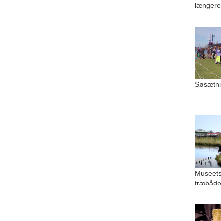
længere
Søsætni
Museets
træbåde