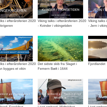
alks i efterårsferien 2020
Viking talks i efterårsferien 2020
Viking talks 
ekrigeren
- Kvinder i vikingetiden
- Jern i viki
alks i efterårsferien 2020
Det sidste skib fra Slaget i
Fjordlandet
n bygges et vikin
Femern Bælt i 1644
bord: Forskibet
Livet ombord: Midtskibet
Livet ombord