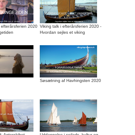
i efterårsferien 2020
Viking talk i efterårsferien 2020 -
ngetiden
Hvordan sejles et viking
Søsætning af Havhingsten 2020
: Agterskibet
Uddannelse i sejlads, kultur og