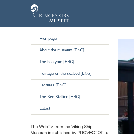
GÃ¥
Frontpage
til
hoved-
About the museum [ENG]
indhold
The boatyard [ENG]
Heritage on the seabed [ENG]
Lectures [ENG]
The Sea Stallion [ENG]
Latest
The WebTV from the Viking Ship
Museum is published by PROVECTOR, a