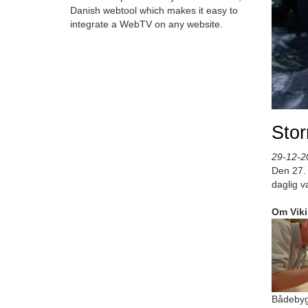
Danish webtool which makes it easy to
integrate a WebTV on any website.
Stor
29-12-2
Den 27. 
daglig v
Om Vik
Bådebyg