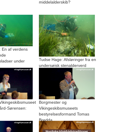
middelalderskib?
 En af verdens
ede
Tudse Hage: Afsløringer fra en
pladser under
undersøisk stenalderverd
 Vikingeskibsmuseet
Borgmester og
ård-Sørensen:
Vikingeskibsmuseets
bestyrelsesformand Tomas
Bredda