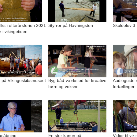
alks i efterårsferien 2021
Styrror på Havhingsten
Skuldelev 3
r i vikingetiden
på Vikingeskibsmuseet
Byg båd-værksted for kreative
Audioguide 
børn og voksne
fortællinger
ngsåbning
En stor kanon på
Vidjer til vi