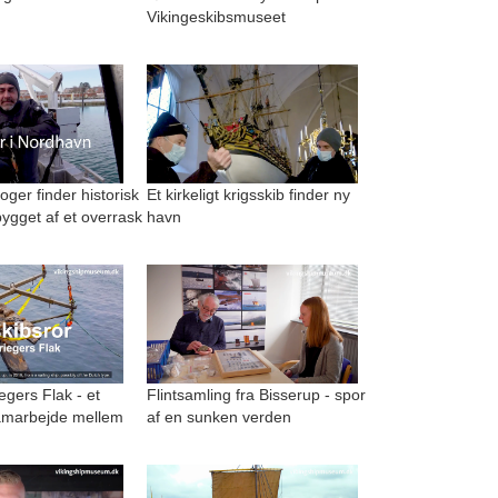
Vikingeskibsmuseet
ger finder historisk
Et kirkeligt krigsskib finder ny
ygget af et overrask
havn
egers Flak - et
Flintsamling fra Bisserup - spor
amarbejde mellem
af en sunken verden