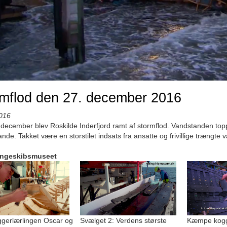
mflod den 27. december 2016
016
december blev Roskilde Inderfjord ramt af stormflod. Vandstanden top
ande. Takket være en storstilet indsats fra ansatte og frivillige trængte
ingeskibsmuseet
gerlærlingen Oscar og
Svælget 2: Verdens største
Kæmpe kogge