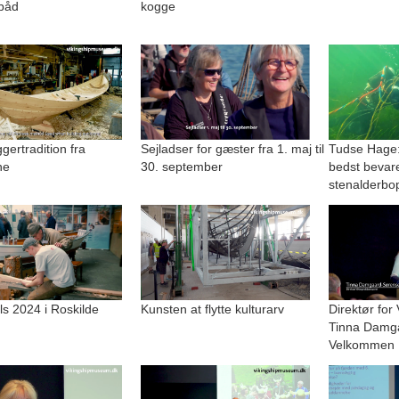
båd
kogge
ertradition fra
Sejladser for gæster fra 1. maj til
Tudse Hage:
ne
30. september
bedst bevar
stenalderbo
lls 2024 i Roskilde
Kunsten at flytte kulturarv
Direktør for
Tinna Damg
Velkommen