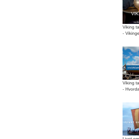
Viking t
- Viking
Viking t
- Hvorda
Livet om