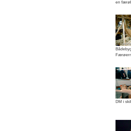
en færø
Bådebygg
Færøer
DM i ski