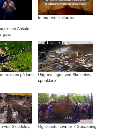
Immateriel kulturarv
.
højskolen Absalon
ergaar
be trækkes på land
Udgravningen ved Skuldelev,
sprinklere
n ved Skuldelev,
Og skibets navn er ? Søsætning