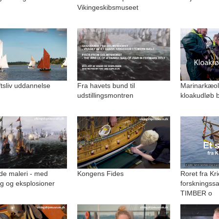
Vikingeskibsmuseet
uftsliv uddannelse
Fra havets bund til
Marinarkæolo
udstillingsmontren
kloakudløb b
de maleri - med
Kongens Fides
Roret fra Kri
g og eksplosioner
forskningss
TIMBER o