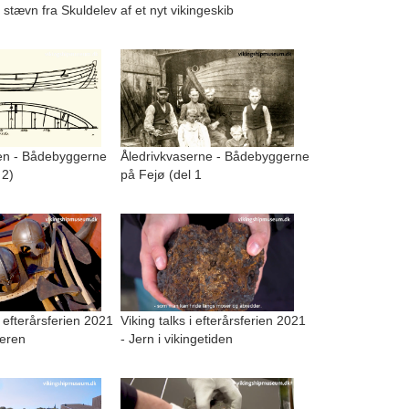
 stævn fra Skuldelev
af et nyt vikingeskib
n - Bådebyggerne
Åledrivkvaserne - Bådebyggerne
 2)
på Fejø (del 1
i efterårsferien 2021
Viking talks i efterårsferien 2021
geren
- Jern i vikingetiden