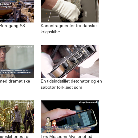
 Bordgang S8
Kanonfragmenter fra danske
krigsskibe
med dramatiske
En tidsindstillet detonator og en
sabotør forklædt som
kingeskibenes ror
Løs MuseumsMysteriet på