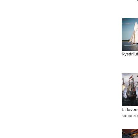
Kystfril
Et leven
kanonrø