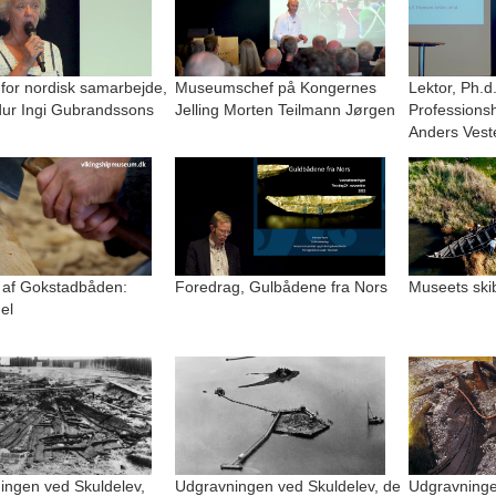
 for nordisk samarbejde,
Museumschef på Kongernes
Lektor, Ph.d
r Ingi Gubrandssons
Jelling Morten Teilmann Jørgen
Professions
Anders Vest
 af Gokstadbåden:
Foredrag, Gulbådene fra Nors
Museets ski
el
ingen ved Skuldelev,
Udgravningen ved Skuldelev, de
Udgravninge