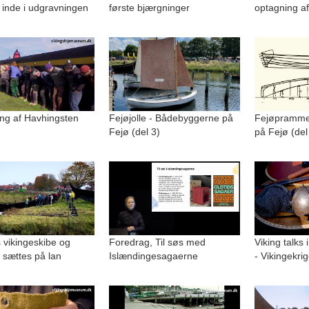
 inde i udgravningen
første bjærgninger
optagning af
ng af Havhingsten
Fejøjolle - Bådebyggerne på
Fejøpramme
Fejø (del 3)
på Fejø (del
 vikingeskibe og
Foredrag, Til søs med
Viking talks 
 sættes på lan
Islændingesagaerne
- Vikingekri