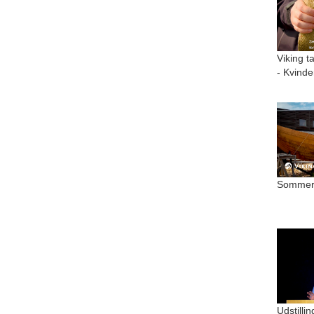
Viking t
- Kvinde
Sommer 
Udstilli