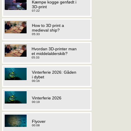
Kæmpe kogge genfødt i
3D-print
07:22
How to 3D print a
medieval ship?
05:33
Hvordan 3D-printer man
et middelalderskib?
05:33
Vinterferie 2026: Gåden
i dybet
00:16
Vinterferie 2026
00:19
Flyover
00:08