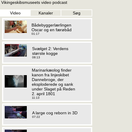
Vikingeskibsmuseets video podcast
Video
Kanaler
Søg
Bådebyggerlærlingen
Oscar og en færøbåd
01:17
Svælget 2: Verdens
største kogge
08:13
Marinarkæolog finder
kanon fra linjeskibet
Dannebroge, der
eksploderede og sank
under Slaget på Reden
2. april 1801
11:13
A large cog reborn in 3D
07:22