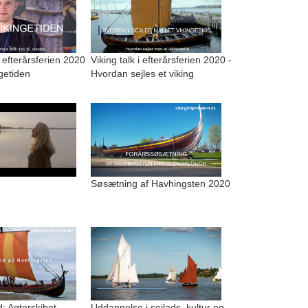
i efterårsferien 2020
Viking talk i efterårsferien 2020 -
ngetiden
Hvordan sejles et viking
Søsætning af Havhingsten 2020
: Agterskibet
Uddannelse i sejlads, kultur og