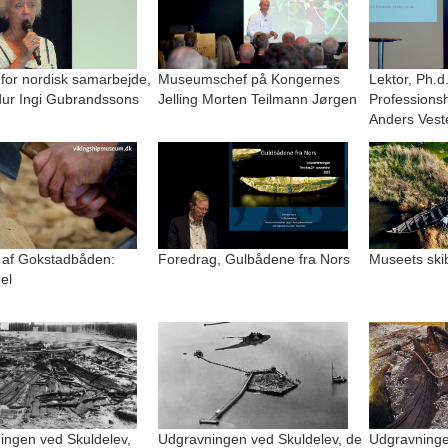
 for nordisk samarbejde,
Museumschef på Kongernes
Lektor, Ph.d
r Ingi Gubrandssons
Jelling Morten Teilmann Jørgen
Professions
Anders Vest
 af Gokstadbåden:
Foredrag, Gulbådene fra Nors
Museets ski
el
ingen ved Skuldelev,
Udgravningen ved Skuldelev, de
Udgravninge