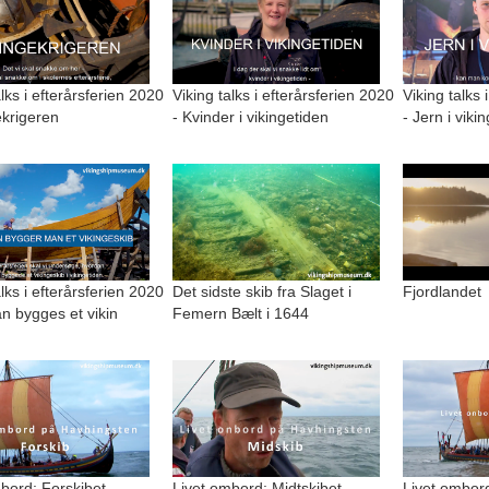
alks i efterårsferien 2020
Viking talks i efterårsferien 2020
Viking talks 
ekrigeren
- Kvinder i vikingetiden
- Jern i viki
alks i efterårsferien 2020
Det sidste skib fra Slaget i
Fjordlandet
n bygges et vikin
Femern Bælt i 1644
bord: Forskibet
Livet ombord: Midtskibet
Livet ombord