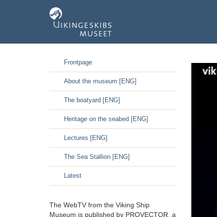
GÃ¥
Frontpage
til
hoved-
About the museum [ENG]
indhold
The boatyard [ENG]
Heritage on the seabed [ENG]
Lectures [ENG]
The Sea Stallion [ENG]
Latest
The WebTV from the Viking Ship
Museum is published by PROVECTOR, a