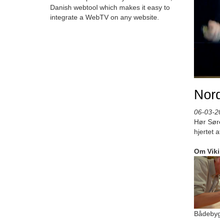
Danish webtool which makes it easy to
integrate a WebTV on any website.
Nord
06-03-2
Hør Sør
hjertet 
Om Vik
Bådebyg