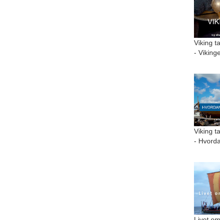
Viking t
- Viking
Viking t
- Hvorda
Livet om