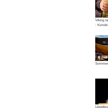
Viking t
- Kvinde
Sommer 
Udstilli