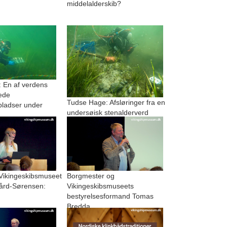
middelalderskib?
 En af verdens
ede
Tudse Hage: Afsløringer fra en
pladser under
undersøisk stenalderverd
 Vikingeskibsmuseet
Borgmester og
ård-Sørensen:
Vikingeskibsmuseets
bestyrelsesformand Tomas
Bredda