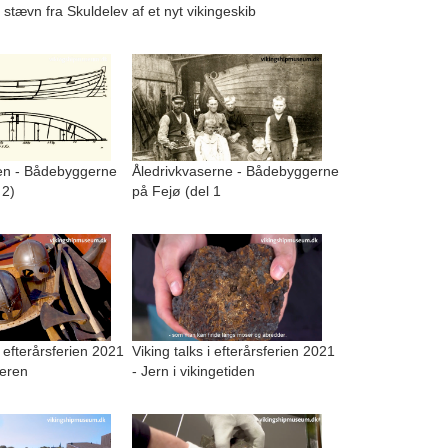
 stævn fra Skuldelev
af et nyt vikingeskib
n - Bådebyggerne
Åledrivkvaserne - Bådebyggerne
 2)
på Fejø (del 1
i efterårsferien 2021
Viking talks i efterårsferien 2021
geren
- Jern i vikingetiden