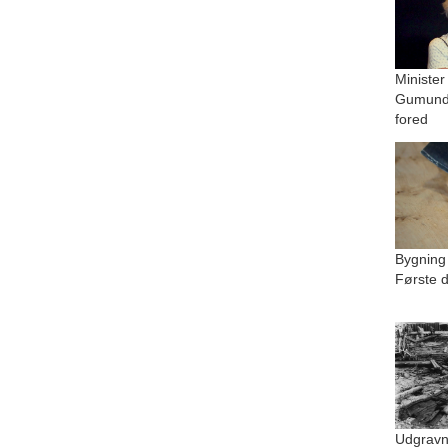
Minister
Gumundu
fored
Bygning
Første d
Udgravn