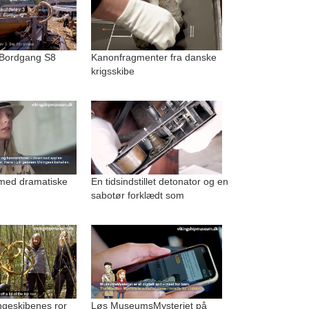
 Bordgang S8
Kanonfragmenter fra danske
krigsskibe
med dramatiske
En tidsindstillet detonator og en
sabotør forklædt som
kingeskibenes ror
Løs MuseumsMysteriet på