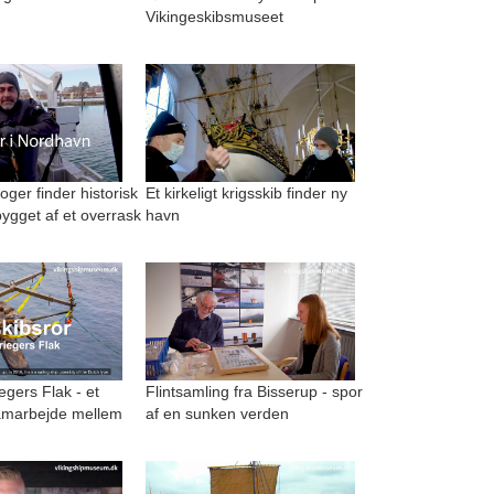
Vikingeskibsmuseet
ger finder historisk
Et kirkeligt krigsskib finder ny
ygget af et overrask
havn
egers Flak - et
Flintsamling fra Bisserup - spor
amarbejde mellem
af en sunken verden