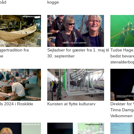
båd
kogge
ertradition fra
Sejladser for gæster fra 1. maj til
Tudse Hage:
ne
30. september
bedst bevar
stenalderbo
lls 2024 i Roskilde
Kunsten at flytte kulturarv
Direktør for
Tinna Damg
Velkommen