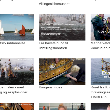
Vikingeskibsmuseet
uftsliv uddannelse
Fra havets bund til
Marinarkæolo
udstillingsmontren
kloakudløb b
de maleri - med
Kongens Fides
Roret fra Kri
g og eksplosioner
forskningss
TIMBER o