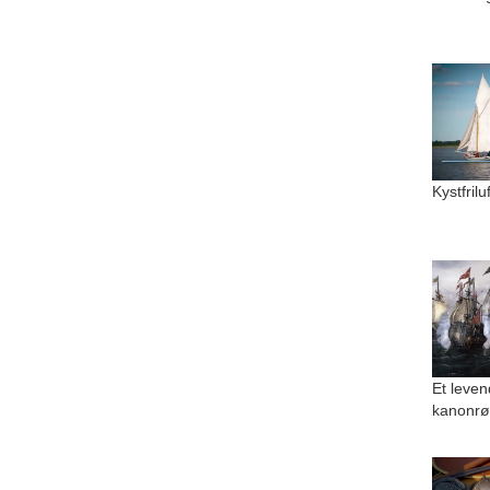
Kystfril
Et leven
kanonrø