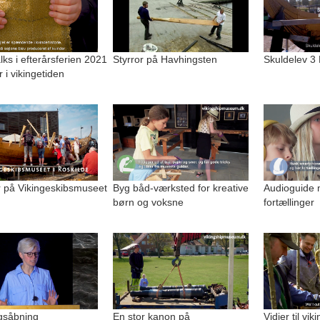
alks i efterårsferien 2021
Styrror på Havhingsten
Skuldelev 3
r i vikingetiden
på Vikingeskibsmuseet
Byg båd-værksted for kreative
Audioguide 
børn og voksne
fortællinger
ngsåbning
En stor kanon på
Vidjer til vi