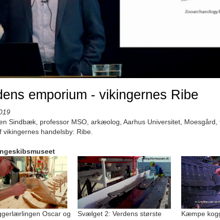
ens emporium - vikingernes Ribe
019
en Sindbæk, professor MSO, arkæolog, Aarhus Universitet, Moesgård, 
af vikingernes handelsby: Ribe.
ingeskibsmuseet
gerlærlingen Oscar og
Svælget 2: Verdens største
Kæmpe kogge