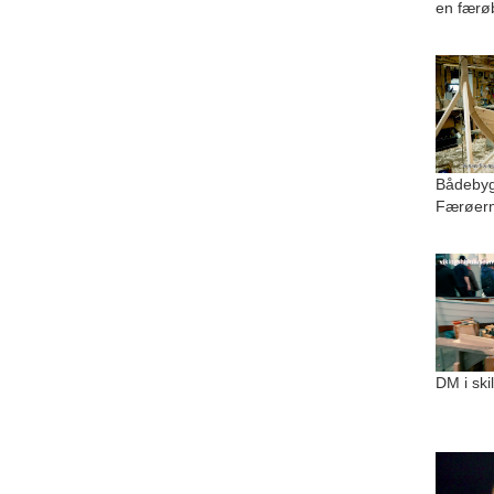
en færø
Bådebygg
Færøer
DM i ski