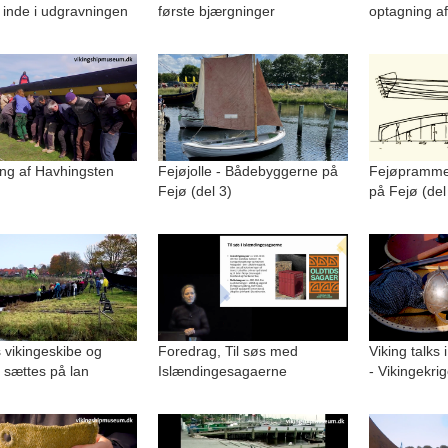
 inde i udgravningen
første bjærgninger
optagning af
ng af Havhingsten
Fejøjolle - Bådebyggerne på
Fejøpramme
Fejø (del 3)
på Fejø (del
 vikingeskibe og
Foredrag, Til søs med
Viking talks 
 sættes på lan
Islændingesagaerne
- Vikingekri