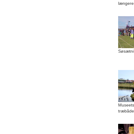
længere
Søsætni
Museets
træbåde