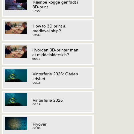
Kæmpe kogge genfødt i
3D-print
07:22
How to 3D print a
medieval ship?
05:33
Hvordan 3D-printer man
et middelalderskib?
05:33
Vinterferie 2026: Gåden
i dybet
00:16
Vinterferie 2026
00:19
Flyover
00:08