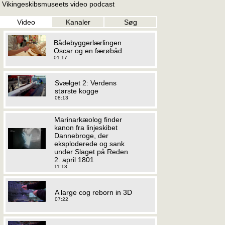
Vikingeskibsmuseets video podcast
Video
Kanaler
Søg
Bådebyggerlærlingen
Oscar og en færøbåd
01:17
Svælget 2: Verdens
største kogge
08:13
Marinarkæolog finder
kanon fra linjeskibet
Dannebroge, der
eksploderede og sank
under Slaget på Reden
2. april 1801
11:13
A large cog reborn in 3D
07:22