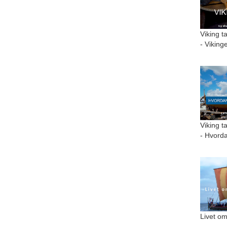
Viking t
- Viking
Viking t
- Hvorda
Livet om