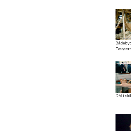
Bådebygg
Færøer
DM i ski