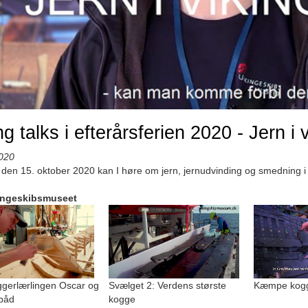
ng talks i efterårsferien 2020 - Jern i 
020
den 15. oktober 2020 kan I høre om jern, jernudvinding og smedning i 
ingeskibsmuseet
gerlærlingen Oscar og
Svælget 2: Verdens største
Kæmpe kogge
båd
kogge