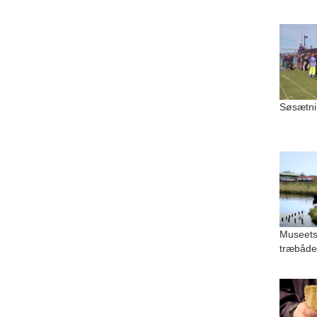
Søsætni
Museets
træbåde