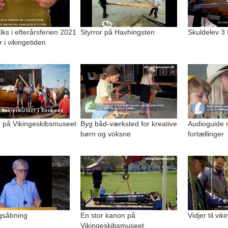
alks i efterårsferien 2021
Styrror på Havhingsten
Skuldelev 3
r i vikingetiden
på Vikingeskibsmuseet
Byg båd-værksted for kreative
Audioguide 
børn og voksne
fortællinger
ngsåbning
En stor kanon på
Vidjer til vi
Vikingeskibsmuseet