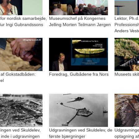
 for nordisk samarbejde,
Museumschef på Kongernes
Lektor, Ph.d
r Ingi Gubrandssons
Jelling Morten Teilmann Jørgen
Professions
Anders Vest
 af Gokstadbåden:
Foredrag, Gulbådene fra Nors
Museets ski
el
ingen ved Skuldelev,
Udgravningen ved Skuldelev, de
Udgravninge
 inde i udgravningen
første bjærgninger
optagning af