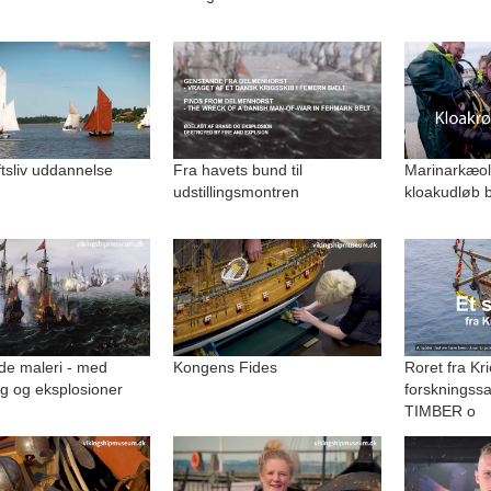
uftsliv uddannelse
Fra havets bund til
Marinarkæolo
udstillingsmontren
kloakudløb b
de maleri - med
Kongens Fides
Roret fra Kri
g og eksplosioner
forskningss
TIMBER o