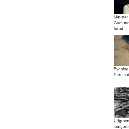
Minister
Gumundu
fored
Bygning
Første d
Udgravn
længere