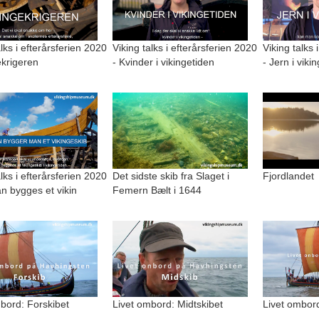
alks i efterårsferien 2020
Viking talks i efterårsferien 2020
Viking talks 
ekrigeren
- Kvinder i vikingetiden
- Jern i viki
alks i efterårsferien 2020
Det sidste skib fra Slaget i
Fjordlandet
n bygges et vikin
Femern Bælt i 1644
bord: Forskibet
Livet ombord: Midtskibet
Livet ombord