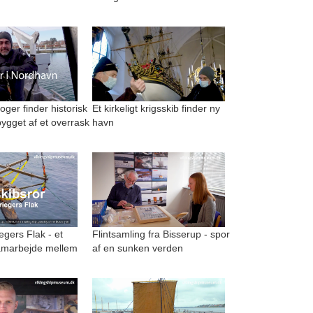
ger finder historisk
Et kirkeligt krigsskib finder ny
ygget af et overrask
havn
egers Flak - et
Flintsamling fra Bisserup - spor
amarbejde mellem
af en sunken verden