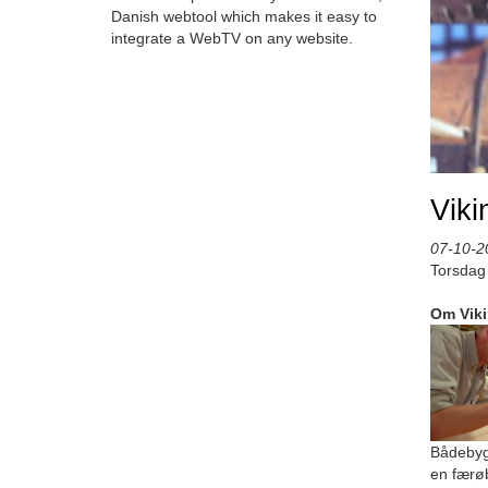
Danish webtool which makes it easy to
integrate a WebTV on any website.
Viki
07-10-2
Torsdag 
Om Vik
Bådebyg
en færø