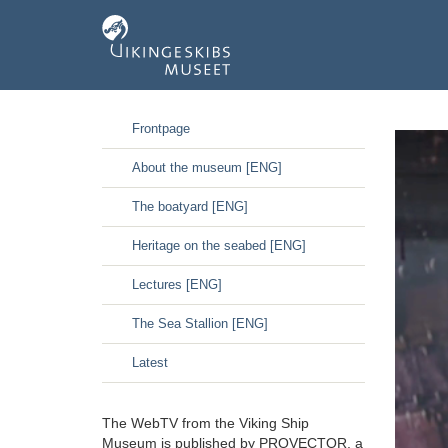
GÃ¥
Frontpage
til
hoved-
About the museum [ENG]
indhold
The boatyard [ENG]
Heritage on the seabed [ENG]
Lectures [ENG]
The Sea Stallion [ENG]
Latest
The WebTV from the Viking Ship
Museum is published by PROVECTOR, a