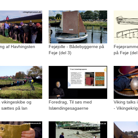
ng af Havhingsten
Fejøjolle - Bådebyggerne på
Fejøpramme
Fejø (del 3)
på Fejø (del
 vikingeskibe og
Foredrag, Til søs med
Viking talks 
 sættes på lan
Islændingesagaerne
- Vikingekri