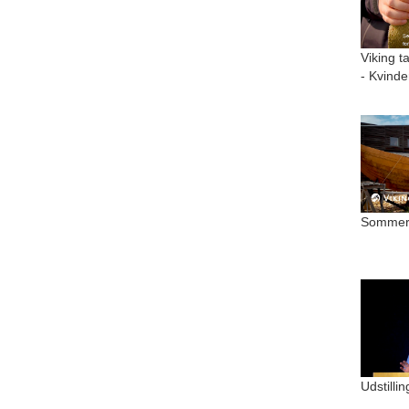
Viking t
- Kvinde
Sommer 
Udstilli