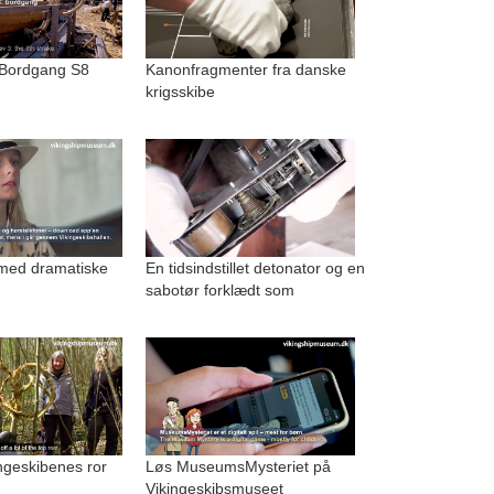
 Bordgang S8
Kanonfragmenter fra danske
krigsskibe
med dramatiske
En tidsindstillet detonator og en
sabotør forklædt som
kingeskibenes ror
Løs MuseumsMysteriet på
Vikingeskibsmuseet