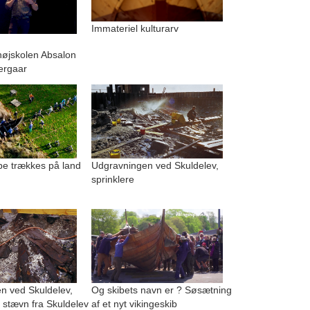
Immateriel kulturarv
.
højskolen Absalon
ergaar
be trækkes på land
Udgravningen ved Skuldelev,
sprinklere
n ved Skuldelev,
Og skibets navn er ? Søsætning
 stævn fra Skuldelev
af et nyt vikingeskib