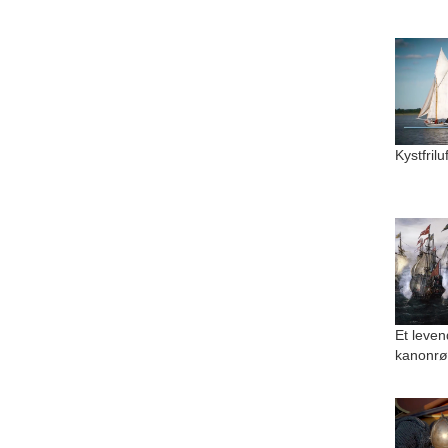
Kystfril
Et leven
kanonrø