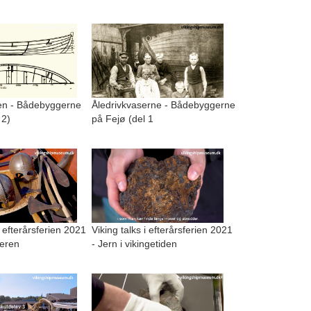
n - Bådebyggerne
Åledrivkvaserne - Bådebyggerne
 2)
på Fejø (del 1
i efterårsferien 2021
Viking talks i efterårsferien 2021
geren
- Jern i vikingetiden