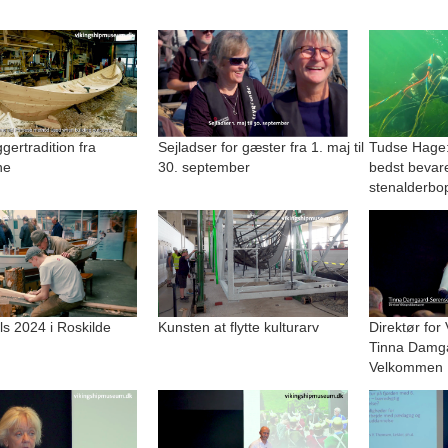
ertradition fra
Sejladser for gæster fra 1. maj til
Tudse Hage:
ne
30. september
bedst bevar
stenalderbo
lls 2024 i Roskilde
Kunsten at flytte kulturarv
Direktør for
Tinna Damg
Velkommen