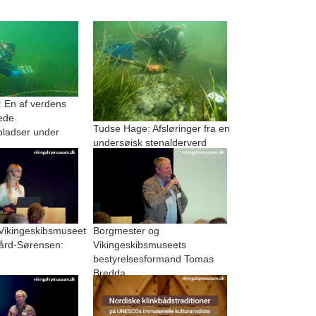
 En af verdens
ede
Tudse Hage: Afsløringer fra en
pladser under
undersøisk stenalderverd
 Vikingeskibsmuseet
Borgmester og
ård-Sørensen:
Vikingeskibsmuseets
bestyrelsesformand Tomas
Bredda