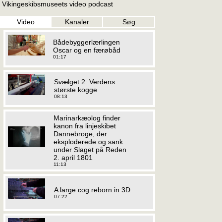
Vikingeskibsmuseets video podcast
Video
Kanaler
Søg
Bådebyggerlærlingen
Oscar og en færøbåd
01:17
Svælget 2: Verdens
største kogge
08:13
Marinarkæolog finder
kanon fra linjeskibet
Dannebroge, der
eksploderede og sank
under Slaget på Reden
2. april 1801
11:13
A large cog reborn in 3D
07:22