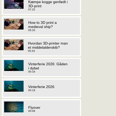
Kæmpe kogge genfødt i
3D-print
07:22
How to 3D print a
medieval ship?
05:33
Hvordan 3D-printer man
et middelalderskib?
05:33
Vinterferie 2026: Gåden
i dybet
00:16
Vinterferie 2026
00:19
Flyover
00:08