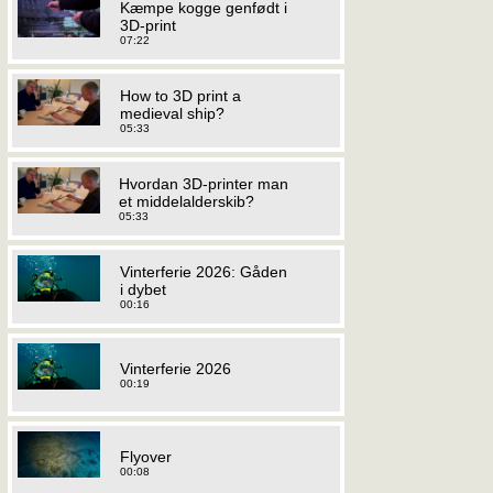
Kæmpe kogge genfødt i
3D-print
07:22
How to 3D print a
medieval ship?
05:33
Hvordan 3D-printer man
et middelalderskib?
05:33
Vinterferie 2026: Gåden
i dybet
00:16
Vinterferie 2026
00:19
Flyover
00:08