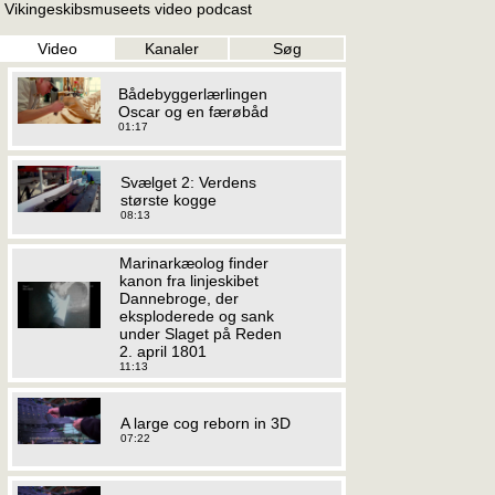
Vikingeskibsmuseets video podcast
Video
Kanaler
Søg
Bådebyggerlærlingen
Oscar og en færøbåd
01:17
Svælget 2: Verdens
største kogge
08:13
Marinarkæolog finder
kanon fra linjeskibet
Dannebroge, der
eksploderede og sank
under Slaget på Reden
2. april 1801
11:13
A large cog reborn in 3D
07:22