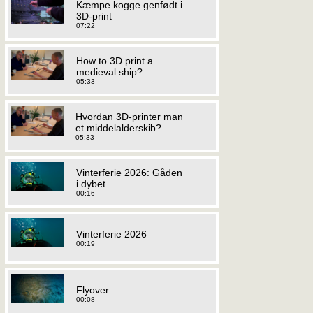
Kæmpe kogge genfødt i
3D-print
07:22
How to 3D print a
medieval ship?
05:33
Hvordan 3D-printer man
et middelalderskib?
05:33
Vinterferie 2026: Gåden
i dybet
00:16
Vinterferie 2026
00:19
Flyover
00:08