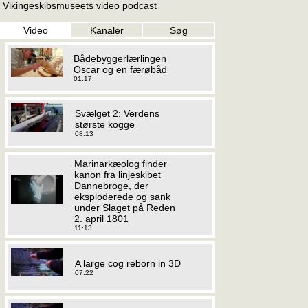
Vikingeskibsmuseets video podcast
Video
Kanaler
Søg
Bådebyggerlærlingen
Oscar og en færøbåd
01:17
Svælget 2: Verdens
største kogge
08:13
Marinarkæolog finder
kanon fra linjeskibet
Dannebroge, der
eksploderede og sank
under Slaget på Reden
2. april 1801
11:13
A large cog reborn in 3D
07:22