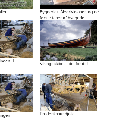
ilen
Byggeriet: Åledrivkvasen og de
første faser af byggerie
ngen II
Vikingeskibet - del for del
Frederikssundjolle
ingen