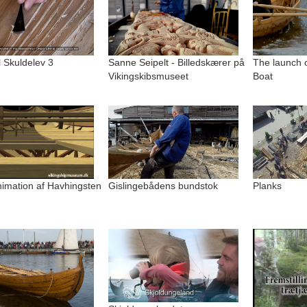
l Skuldelev 3
Sanne Seipelt - Billedskærer på
The launch o
Vikingskibsmuseet
Boat
imation af Havhingsten
Gislingebådens bundstok
Planks