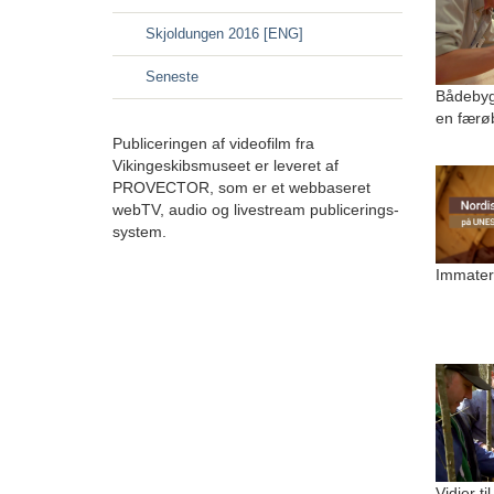
Skjoldungen 2016 [ENG]
Seneste
Bådebyg
en færø
Publiceringen af videofilm fra
Vikingeskibsmuseet er leveret af
PROVECTOR, som er et webbaseret
webTV, audio og livestream publicerings-
system.
Immateri
Vidjer ti