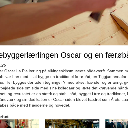
ebyggerlærlingen Oscar og en færøb
026
var Oscar La Pia lærling på Vikingeskibsmuseets bådeværft. Sammen 
l var han med til at bygge en traditionel færøbåd, en Tiggjumannafar.
. Her bygges der uden tegninger ? med økse, hænder og erfaring, givet
bejdede side om side med sine kollegaer og lærte det krævende håndvæ
set, og resultatet er en stærk og stabil båd, bygget i træ og traditioner, 
håndværk og sin dedikation er Oscar siden blevet hædret som Årets Lærling
kabes både med hænderne og hovedet.
ftet