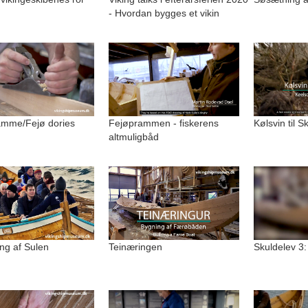
- Hvordan bygges et vikin
amme/Fejø dories
Fejøprammen - fiskerens
Kølsvin til S
altmuligbåd
ng af Sulen
Teinæringen
Skuldelev 3: