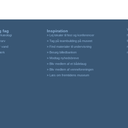
 fag
Inspiration
rkæologi
»
Lej lokaler til fest og konferencer
rarv
»
Tag på teambuilding på museet
r vand
»
Find materialer til undervisning
værk
»
Besøg billedbanken
»
Modtag nyhedsbreve
»
Bliv medlem af et bådelaug
»
Bliv medlem af venneforeningen
»
Læs om fremtidens museum