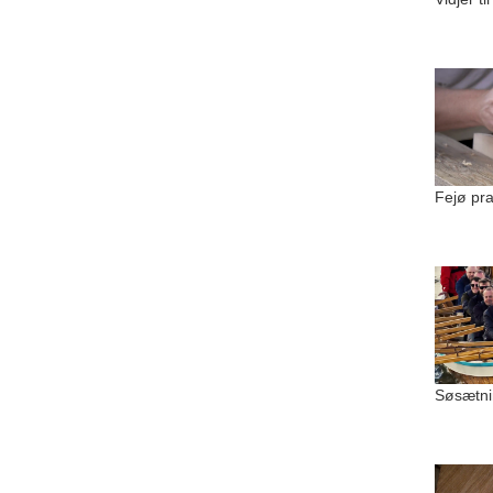
Fejø pr
Søsætni