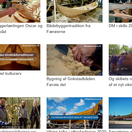
gerlærlingen Oscar og
Bådebyggertradition fra
DM i skills 2
båd
Færøerne
el kulturarv
Bygning af Gokstadbåden:
Og skibets 
Første del
af et nyt vik
l vikingeskibenes ror
Viking talks i efterårsferien 2020
Søsætning a