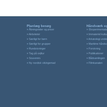
Planlæg besøg
Håndværk og
»
Åbningstider og priser
»
Eksperimentala
»
Aktiviteter
» Immateriel kultu
»
Særligt for børn
» Arkæologi unde
»
Særligt for grupper
» Maritime hånd
»
Rundvisninger
» Forskning
»
Tag på sejltur
» Publikationer
»
Souvenirs
» Bådsamlingen
»
Ny nordisk vikingemad
» Filmkanalen