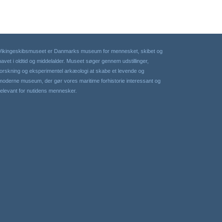
Vikingeskibsmuseet er Danmarks museum for mennesket, skibet og
havet i oldtid og middelalder. Museet søger gennem udstillinger,
forskning og eksperimentel arkæologi at skabe et levende og
moderne museum, der gør vores maritime forhistorie interessant og
relevant for nutidens mennesker.