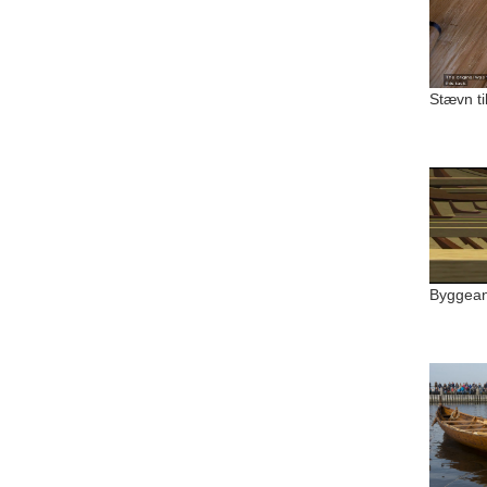
Stævn ti
Byggean