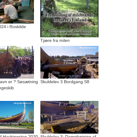
024 i Roskilde
Tjære fra milen
navn er ? Søsætning
Skuldelev 3 Bordgang S8
ingeskib
f Havhingsten 2020
Skuldelev 3: Dampbøjning af