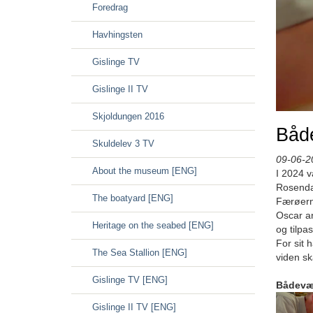
Foredrag
Havhingsten
Gislinge TV
Gislinge II TV
Skjoldungen 2016
Båd
Skuldelev 3 TV
09-06-2
About the museum [ENG]
I 2024 
Rosendah
The boatyard [ENG]
Færøerne
Oscar ar
Heritage on the seabed [ENG]
og tilpas
For sit 
The Sea Stallion [ENG]
viden s
Gislinge TV [ENG]
Bådevær
Gislinge II TV [ENG]