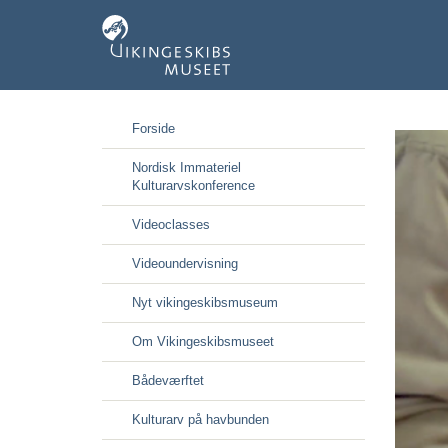
Gå
Forside
til
hoved-
Nordisk Immateriel
indhold
Kulturarvskonference
Videoclasses
Videoundervisning
Nyt vikingeskibsmuseum
Om Vikingeskibsmuseet
Bådeværftet
Kulturarv på havbunden