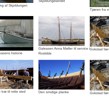
Skjoldungelandet
ng af Skjoldungen
Tjæren fra m
Galeasen Anna Møller til service i
Gokstad færi
vasens historie
Roskilde
 træ til rette sted
Den smidige planke
Gokstad fær