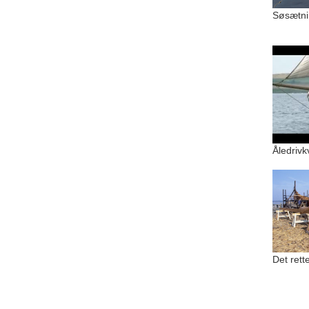
Søsætni
Åledrivk
Det rette